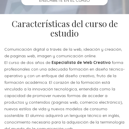
Orientación
ENSCRIBETE EN EL CURSO
Visuales
sede
Carrera
Contactos
Departamento
Características del curso de
ECTS
Alias
de
estudio
(European
Laboratorios
Didáctica
credits
y
transfer
Comunicación digital a través de la web, ideación y creación,
Departamento
sede
de paginas web, imagen y comunicación online.
system)
de
El curso de dos años de
Especialista de Web Creativo
forma
profesionales con una adecuada formación en diseño técnico-
Alojamientos
Planificación
operativo y con un enfoque del diseño creativo, fruto de la
y
formación académica. El corazón de la formación está
Artes
vinculado a la innovación tecnológica, entendida como la
aplicadas
capacidad de promover nuevas formas de acceder a
productos y contenidos (paginas web, comercio electrónico),
nuevos estilos de vida y nuevos modelos de consumo
PRECIOS
CURSOS
sostenible. El alumno adquirirá un lenguaje técnico en inglés,
conocimiento necesario para la adquisición de la terminología
Precios
del mundo de la comunicación web.