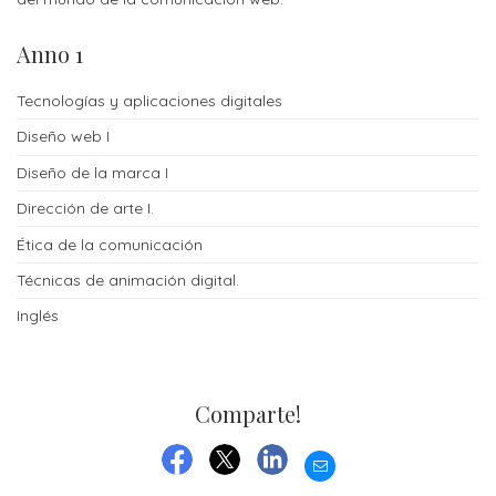
cursos
Anno 1
Título
de
Tecnologías y aplicaciones digitales
grado
Diseño web I
Diseño de la marca I
Precios
Dirección de arte I.
cursos
Ética de la comunicación
Máster
Técnicas de animación digital.
ORIENTACIÓN
Inglés
Contactos
Contáctenos
Comparte!
por
EMAIL
más
FACEBOOK
TWITTER
LINKEDIN