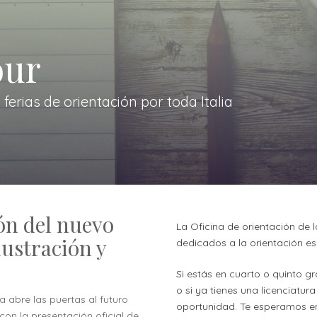
our
erias de orientación por toda Italia
ón del nuevo
La Oficina de orientación de 
lustración y
dedicados a la orientación esc
Si estás en cuarto o quinto g
o si ya tienes una licenciatur
 abre las puertas al futuro
oportunidad. Te esperamos en
 con la presentación oficial de