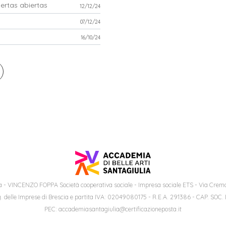
ertas abiertas
12/12/24
07/12/24
16/10/24
 - VINCENZO FOPPA Società cooperativa sociale - Impresa sociale ETS - Via Cremo
. delle Imprese di Brescia e partita IVA: 02049080175 - R.E.A. 291386 - CAP. SOC.
PEC: accademiasantagiulia@certificazioneposta.it