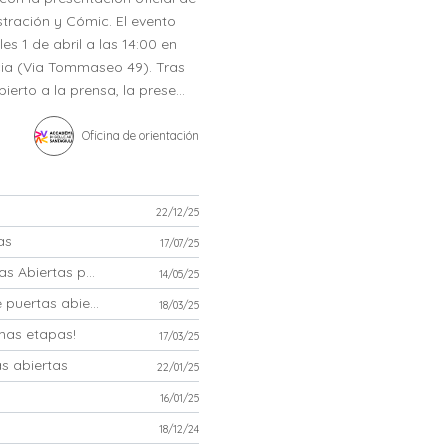
stración y Cómic. El evento
es 1 de abril a las 14:00 en
cia (Via Tommaseo 49). Tras
rto a la prensa, la prese...
Oficina de orientación
22/12/25
as
17/07/25
14 de mayo de 2025 - Jornada de Puertas Abiertas para Estudiantes Internacionales
14/05/25
Martes18 de marzo de 2025: Jornada de puertas abiertas
18/03/25
mas etapas!
17/03/25
s abiertas
22/01/25
16/01/25
18/12/24