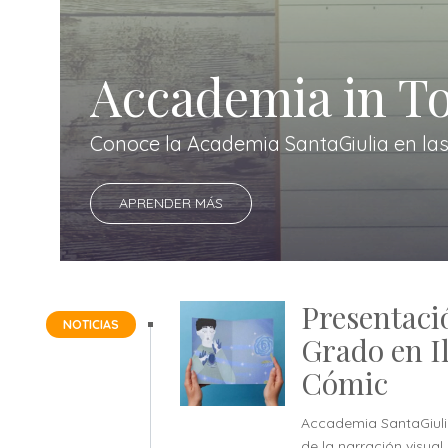
Accademia in T
Conoce la Academia SantaGiulia en las f
APRENDER MÁS
Presentaci
NOTICIAS
Grado en I
Cómic
Accademia SantaGiulia
de la narración visual