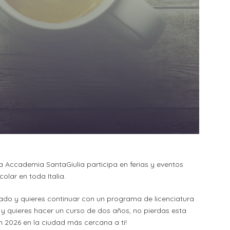
la Accademia SantaGiulia participa en ferias y eventos
olar en toda Italia.
rado y quieres continuar con un programa de licenciatura
a y quieres hacer un curso de dos años, no pierdas esta
 2026 en la ciudad más cercana a ti!