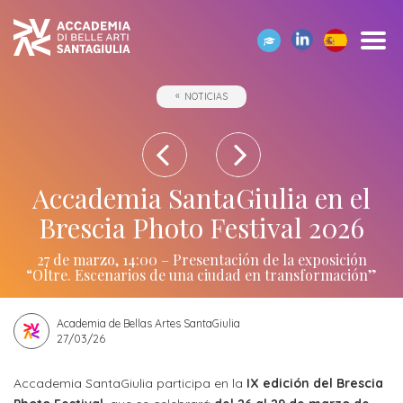
DESCUBRA
LOS
ESTUDIANDO
OPORTUNIDADES
SIGA
ELIGE
SIEMPRE
NOTICIAS
BUSCA
ACADEMIA
CURSOS
EN
NUESTRAS
LA
A
INFORMACIÓN
SANTAGIULIA
EL
NOTICIAS
DIRECCIÓN
SU
Erasmus+
EXTRANJERO
Y
CORRECTA
DISPOSICIÓN
Academia
EVENTOS
Academia
Academia
de
Erasmus+
Colaboraciones
Exposiciones
Contactos
Accademia SantaGiulia en el
de
Noticias
Bellas
Erasmus+
y
Bellas
Brescia Photo Festival 2026
Cursos
Colaboraciones
Dónde
Artes
salas
Artes
Erasmus+
estamos
SERVICIOS
SantaGiulia
27 de marzo, 14:00 – Presentación de la exposición
de
Internacional
AL
de
“Oltre. Escenarios de una ciudad en transformación”
ESTUDIO
orientación
Contáctenos
SERVICIOS
Brescia
DEPARTAMENTOS
Estudiantes
AL
Inscripción
por
Academia de Bellas Artes SantaGiulia
SantaGiulia
ESTUDIO
Dia
Departamento
27/03/26
de
más
Noticias
abierto
Alojamientos
de
Laboratorios
estudiantes
informaciones
Accademia SantaGiulia participa en la
IX edición del Brescia
Artes
y
internacionales