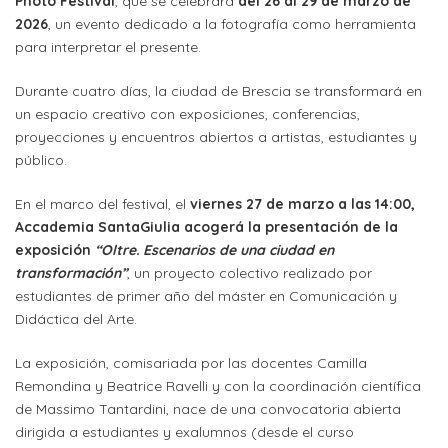
Orientación
Photo Festival
, que se celebrará
del 26 al 29 de marzo de
Visuales
2026
, un evento dedicado a la fotografía como herramienta
sede
para interpretar el presente.
Carrera
Contactos
Departamento
ECTS
Alias
Durante cuatro días, la ciudad de Brescia se transformará en
de
(European
un espacio creativo con exposiciones, conferencias,
Laboratorios
Didáctica
credits
proyecciones y encuentros abiertos a artistas, estudiantes y
y
público.
transfer
Departamento
sede
system)
En el marco del festival, el
viernes 27 de marzo a las 14:00,
de
Accademia SantaGiulia acogerá la presentación de la
Alojamientos
Planificación
exposición
“Oltre. Escenarios de una ciudad en
y
transformación”
, un proyecto colectivo realizado por
estudiantes de primer año del máster en Comunicación y
Artes
Didáctica del Arte.
aplicadas
La exposición, comisariada por las docentes Camilla
PRECIOS
Remondina y Beatrice Ravelli y con la coordinación científica
CURSOS
de Massimo Tantardini, nace de una convocatoria abierta
dirigida a estudiantes y exalumnos (desde el curso
Precios