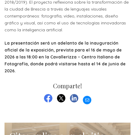
2018/2019). El proyecto reflexiona sobre la transformación de
cursos
la ciudad de Brescia a través de lenguajes visuales
contemporáneos: fotografía, vídeo, instalaciones, diseño
Título
gráfico y visual, así como el uso de tecnologías innovadoras
de
como la inteligencia artificial.
grado
La presentación será un adelanto de la inauguración
Precios
oficial de la exposición, prevista para el 16 de mayo de
2026 a las 18:00 en la Cavallerizza – Centro Italiano de
cursos
Fotografía, donde podrá visitarse hasta el 14 de junio de
Máster
2026.
ORIENTACIÓN
Comparte!
Contactos
EMAIL
FACEBOOK
TWITTER
LINKEDIN
Contáctenos
por
más