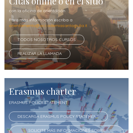
Citas online o en el sitio
informaciones
con la oficina de orientación
Para más información escriba a
orientamento@accademiasantagiulia.it
TODOS NOSOTROS CURSOS
REALIZAR LA LLAMADA
Erasmus charter
ERASMUS POLICY STATEMENT
DESCARGA ERASMUS POLICY STATEMENT
SOLICITE MÁS INFORMACIÓNES SOBRE