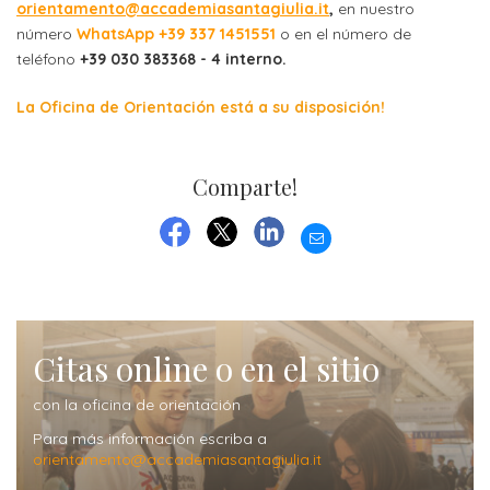
orientamento@accademiasantagiulia.it
,
en nuestro
cursos
número
WhatsApp +39 337 1451551
o en el número de
Título
teléfono
+39 030 383368 - 4 interno.
de
La Oficina de Orientación está a su disposición!
grado
Precios
Comparte!
cursos
EMAIL
Máster
FACEBOOK
TWITTER
LINKEDIN
ORIENTACIÓN
Contactos
Citas online o en el sitio
Contáctenos
con la oficina de orientación
por
Para más información escriba a
orientamento@accademiasantagiulia.it
más