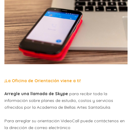
Orientación
Visuales
sede
Carrera
Contactos
Departamento
ECTS
Alias
de
(European
Laboratorios
Didáctica
credits
y
transfer
Departamento
sede
system)
de
Alojamientos
Planificación
y
¡La Oficina de Orientación viene a ti!
Artes
Arregle una llamada de Skype
para recibir toda la
aplicadas
información sobre planes de estudio, costos y servicios
ofrecidos por la Academia de Bellas Artes SantaGiulia.
PRECIOS
CURSOS
Para arreglar su orientación VideoCall puede contáctenos en
la dirección de correo electrónico
Precios