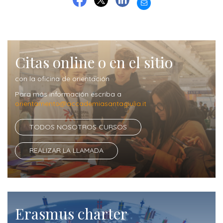
EMAIL
cursos
FACEBOOK
TWITTER
LINKEDIN
Título
de
grado
Citas online o en el sitio
con la oficina de orientación
Precios
Para más información escriba a
cursos
orientamento@accademiasantagiulia.it
Máster
TODOS NOSOTROS CURSOS
ORIENTACIÓN
REALIZAR LA LLAMADA
Contactos
Contáctenos
por
Erasmus charter
más