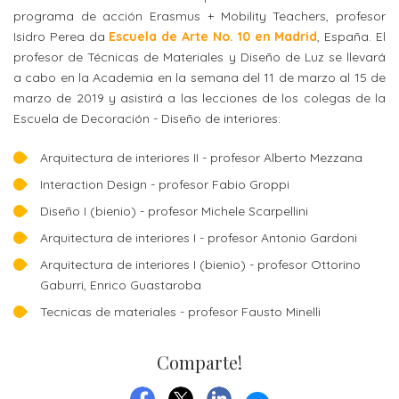
Orientación
programa de acción Erasmus + Mobility Teachers, profesor
Visuales
sede
Isidro Perea da
Escuela de Arte No. 10 en Madrid
, España. El
Carrera
Contactos
profesor de Técnicas de Materiales y Diseño de Luz se llevará
Departamento
ECTS
Alias
a cabo en la Academia en la semana del 11 de marzo al 15 de
de
(European
marzo de 2019 y asistirá a las lecciones de los colegas de la
Laboratorios
Didáctica
Escuela de Decoración - Diseño de interiores:
credits
y
transfer
Arquitectura de interiores II - profesor Alberto Mezzana
Departamento
sede
system)
Interaction Design - profesor Fabio Groppi
de
Diseño I (bienio) - profesor Michele Scarpellini
Alojamientos
Planificación
Arquitectura de interiores I - profesor Antonio Gardoni
y
Arquitectura de interiores I (bienio) - profesor Ottorino
Artes
Gaburri, Enrico Guastaroba
aplicadas
Tecnicas de materiales - profesor Fausto Minelli
PRECIOS
CURSOS
Comparte!
Precios