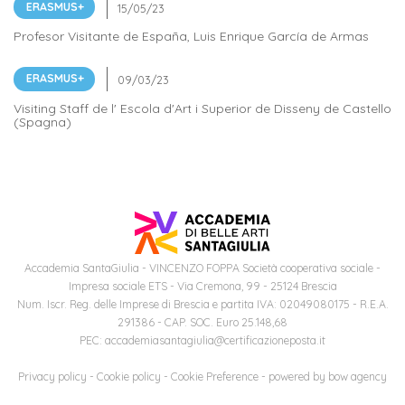
Orientación
ERASMUS+
Visuales
sede
Profesor Visitante de España, Luis Enrique García de Armas
Carrera
Contactos
Departamento
ECTS
Alias
ERASMUS+
de
(European
Visiting Staff de l' Escola d'Art i Superior de Disseny de Castello
Laboratorios
Didáctica
(Spagna)
credits
y
transfer
Departamento
sede
system)
de
Alojamientos
Planificación
y
Accademia SantaGiulia - VINCENZO FOPPA Società cooperativa sociale -
Artes
Impresa sociale ETS - Via Cremona, 99 - 25124 Brescia
aplicadas
Num. Iscr. Reg. delle Imprese di Brescia e partita IVA: 02049080175 - R.E.A.
291386 - CAP. SOC. Euro 25.148,68
PEC: accademiasantagiulia@certificazioneposta.it
PRECIOS
CURSOS
Privacy policy
-
Cookie policy
-
Cookie Preference
- powered by
bow agency
Precios