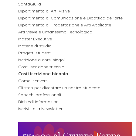
futuro
SantaGiulia
Dipartimento di Arti Visive
studente
Dipartimento di Comunicazione e Didattica dell'arte
Dipartimento di Progettazione e Arti Applicate
Arti Visive e Umanesimo Tecnologico
Master Executive
genitore
Materie di studio
Progetti studenti
di uno
Iscrizione a corsi singoli
Costi iscrizione triennio
studente
Costi iscrizione biennio
Come Iscriversi
Gli step per diventare un nostro studente
studente
Sbocchi professionali
Richiedi Informazioni
Iscriviti alla Newsletter
iscritto
5x1000 al Gruppo Foppa