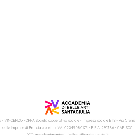
 - VINCENZO FOPPA Società cooperativa sociale - Impresa sociale ETS - Via Cremo
. delle Imprese di Brescia e partita IVA: 02049080175 - R.E.A. 291386 - CAP. SOC.
PEC: accademiasantagiulia@certificazioneposta.it