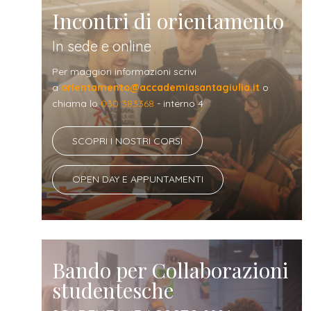
Incontri di orientamento
In sede e online
Per maggiori informazioni scrivi
a
orientamento@accademiasantagiulia.it
o
chiama lo
030 383368
- interno 4
SCOPRI I NOSTRI CORSI
OPEN DAY E APPUNTAMENTI
Bando per Collaborazioni
studentesche