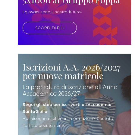
docente
I giovani sono il nostro futuro!
referente
SCOPRI DI PIÙ!
d'azienda
Iscrizioni A.A. 2026/2027
per nuove matricole
La procedura di iscrizione all'Anno
Accademico 2026/27
Segui gli step per iscriverti all'Accademia
SantaGiulia.
Hai bisogno di ulteriori informazioni? Contatta
l'Ufficio orientamento.