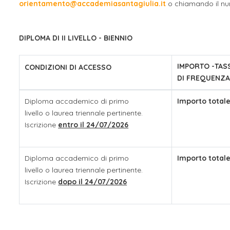
orientamento@accademiasantagiulia.it
o chiamando il num
Apprendistato per g
Stage attivabili
DIPLOMA DI II LIVELLO - BIENNIO
Opportunità di lav
IMPORTO -TASS
CONDIZIONI DI ACCESSO
DI FREQUENZA
Diploma accademico di primo
Importo totale
livello o laurea triennale pertinente.
Iscrizione
entro il 24/07/2026
Diploma accademico di primo
Importo totale
livello o laurea triennale pertinente.
Iscrizione
dopo il 24/07/2026