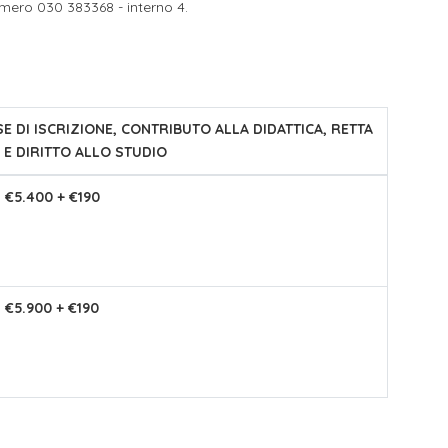
ero 030 383368 - interno 4.
li studenti
oro
E DI ISCRIZIONE, CONTRIBUTO ALLA DIDATTICA, RETTA
 E DIRITTO ALLO STUDIO
 €5.400 + €190
 €5.900 + €190