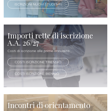
ISCRIZIONI NUOVI STUDENTI
Iscrizione
Opportunità
a
di
corsi
lavoro
singoli
Importi rette di iscrizione
SERVIZI
A.A. 26/27
Costi
Costi di iscrizione alle prime annualità
iscrizione
COSTI ISCRIZIONE TRIENNIO
triennio
COSTI ISCRIZIONE BIENNIO
Costi
iscrizione
biennio
Incontri di orientamento
Come