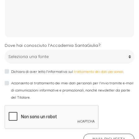
attivabili
sede
Iscriviti
studente
Dipartimento
Iscrizione
alla
Opportunità
TERZA
di
a
Newsletter
MISSIONE
di
Progettazione
corsi
lavoro
Progetti
OPPORTUNITÀ
e
singoli
Dove hai conosciuto l'Accademia SantaGiulia?:
Terza
Arti
Aziende
FSL
Missione
Laboratori
Applicate
convenzionate
e
e
attività
Dichiaro di aver letto l'informativa sul
trattamento dei dati personali
.
CAPITALE
DOTTORATI
sede
ITALIANA
per
DI
DELLA
Acconsento al trattamento dei miei dati personali per l'invio tramite e-mail
RICERCA
CULTURA
gli
di comunicazioni informative e promozionali, nonché newsletter da parte
Servizio
2023
del Titolare.
Arti
Istituti
di
BGBS2023
Visive
Superiori
stampa
e
RETE
INCONTRIAMOCI
Biblioteca
Umanesimo
DI
IN
COLLABORAZIONE
TUTTA
Tecnologico
INVIA RICHIESTA