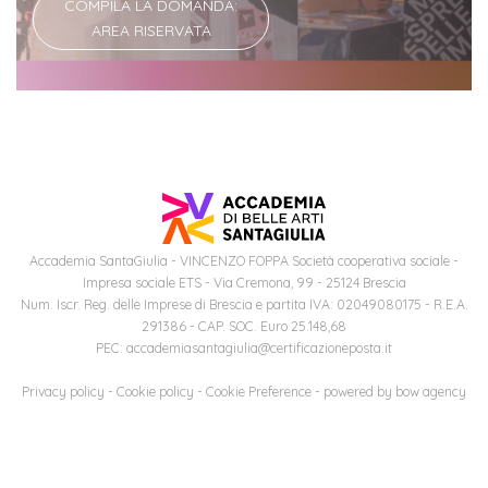
COMPILA LA DOMANDA:
AREA RISERVATA
Iscriviti
alla
Newsletter
Accademia SantaGiulia - VINCENZO FOPPA Società cooperativa sociale -
Impresa sociale ETS - Via Cremona, 99 - 25124 Brescia
Num. Iscr. Reg. delle Imprese di Brescia e partita IVA: 02049080175 - R.E.A.
291386 - CAP. SOC. Euro 25.148,68
PEC: accademiasantagiulia@certificazioneposta.it
Privacy policy
-
Cookie policy
-
Cookie Preference
- powered by
bow agency