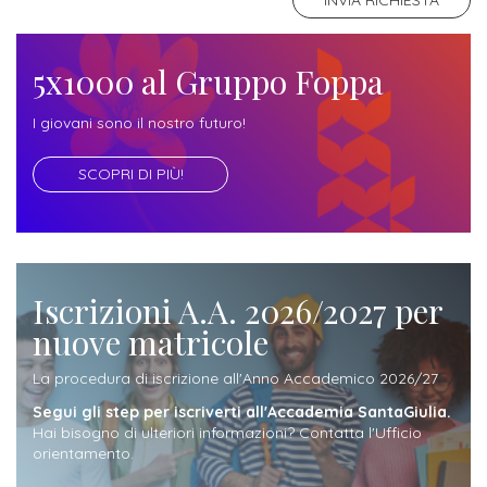
ITALIA
Alloggi
Istituzioni
ALTRI
Fiere
LIVELLI
Modulistica
5x1000 al Gruppo Foppa
e
DI
Amministrazioni
FORMAZIONE
saloni
Consulta
I giovani sono il nostro futuro!
Collaborazioni
Master
dell'orientamento
Studentesca
SCOPRI DI PIÙ!
Executive
Partners
SERVIZI
AL
ATTIVITÀ
LAVORO
DIDATTICA
Apprendistato
Materie
Iscrizioni A.A. 2026/2027 per
per
nuove matricole
di
gli
studio
La procedura di iscrizione all'Anno Accademico 2026/27
studenti
Segui gli step per iscriverti all'Accademia SantaGiulia.
Progetti
Hai bisogno di ulteriori informazioni? Contatta l'Ufficio
Stage
studenti
orientamento.
attivabili