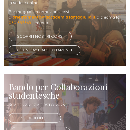
Iscriversi
In sede e online
Per maggiori informazioni scrivi
Gli
a
orientamento@accademiasantagiulia.it
o chiama lo
030 383368
- interno 4
step
per
SCOPRI I NOSTRI CORSI
diventare
OPEN DAY E APPUNTAMENTI
un
nostro
studente
Bando per Collaborazioni
ORIENTAMENTO
studentesche
Sbocchi
professionali
SCADENZA: 17 AGOSTO 2026
SCOPRI DI PIÙ
Richiedi
Informazioni