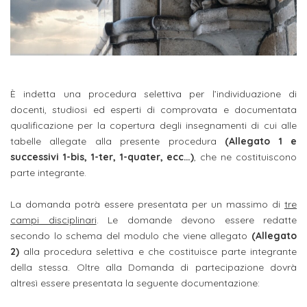
studente
Didattico
ERASMUS+
Concorsi
TO-
Servizi
di
Iscriviti
Accademia
genitore
ONE
allo
Stage
alla
SantaGiulia
Autorizzazioni
Reclutamento
Progetti
studente
di
Newsletter
Ministeriali
Terza
Iscrizione
Apprendistato
DIPARTIMENTI
uno
Missione
a
Internazionalizzazione
per
ISCRIVITI
È indetta una procedura selettiva per l’individuazione di
Nucleo
Dipartimento
IN
corsi
docenti, studiosi ed esperti di comprovata e documentata
studente
le
di
ACCADEMIA
OPPORTUNITÀ
Aziende
di
singoli
qualificazione per la copertura degli insegnamenti di cui alle
INTERNAZIONALI
Aziende
Valutazione
studente
tabelle allegate alla presente procedura
(Allegato 1 e
e stage
Arti
Come
successivi 1-bis, 1-ter, 1-quater, ecc…)
, che ne costituiscono
ERASMUS+
Gli
Visive
Iscriversi
Login
iscritto
ECTS
parte integrante.
News
step
aziende
SERVIZI
Dipartimento
docente
Gli
per
La domanda potrà essere presentata per un massimo di
tre
Manualistica
ALLO
Orientamento
STUDIO
di
campi disciplinari
. Le domande devono essere redatte
step
diventare
OPPORTUNITÀ
referente
PER
secondo lo schema del modulo che viene allegato
(Allegato
Comunicazione
Organigramma
per
un
Inclusione
Contatti
GLI
2)
alla procedura selettiva e che costituisce parte integrante
d'azienda
STUDENTI
e
diventare
nostro
della stessa. Oltre alla Domanda di partecipazione dovrà
Laboratori
Didattica
Carriera
un
altresì essere presentata la seguente documentazione:
studente
Stage
e
dell'arte
Alias
nostro