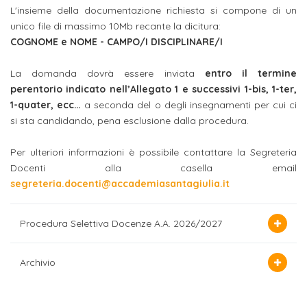
ITALIA
Alloggi
L'insieme della documentazione richiesta si compone di un
Istituzioni
unico file di massimo 10Mb recante la dicitura:
ALTRI
Fiere
LIVELLI
Modulistica
COGNOME e NOME - CAMPO/I DISCIPLINARE/I
e
DI
Amministrazioni
FORMAZIONE
saloni
La domanda dovrà essere inviata
entro il termine
Consulta
Collaborazioni
perentorio indicato nell’Allegato 1 e successivi 1-bis, 1-ter,
Master
dell'orientamento
Studentesca
1-quater, ecc…
a seconda del o degli insegnamenti per cui ci
Executive
si sta candidando, pena esclusione dalla procedura.
Partners
SERVIZI
AL
ATTIVITÀ
Per ulteriori informazioni è possibile contattare la Segreteria
LAVORO
DIDATTICA
Docenti alla casella email
segreteria.docenti@accademiasantagiulia.it
Apprendistato
Materie
per
di
Procedura Selettiva Docenze A.A. 2026/2027
gli
studio
studenti
Archivio
Progetti
Stage
studenti
attivabili