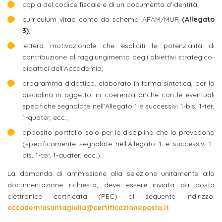
attivabili
copia del codice fiscale e di un documento d'identità;
sede
Iscriviti
studente
curriculum vitae come da schema AFAM/MUR
(Allegato
Dipartimento
Iscrizione
alla
Opportunità
3)
;
TERZA
di
a
Newsletter
MISSIONE
di
lettera motivazionale che espliciti le potenzialità di
Progettazione
corsi
lavoro
contribuzione al raggiungimento degli obiettivi strategico-
Progetti
OPPORTUNITÀ
e
singoli
didattici dell’Accademia;
Terza
Arti
Aziende
programma didattico, elaborato in forma sintetica, per la
FSL
Missione
Laboratori
disciplina in oggetto, in coerenza anche con le eventuali
Applicate
convenzionate
e
specifiche segnalate nell’Allegato 1 e successivi 1-bis, 1-ter,
e
attività
CAPITALE
1-quater, ecc.;
DOTTORATI
sede
ITALIANA
per
DI
apposito portfolio solo per le discipline che lo prevedono
DELLA
RICERCA
CULTURA
gli
(specificamente segnalate nell’Allegato 1 e successivi 1-
Servizio
2023
bis, 1-ter, 1-quater, ecc.).
Arti
Istituti
di
BGBS2023
Visive
Superiori
La domanda di ammissione alla selezione unitamente alla
stampa
documentazione richiesta, deve essere inviata da posta
e
elettronica certificata (PEC) al seguente indirizzo:
RETE
INCONTRIAMOCI
Biblioteca
Umanesimo
DI
IN
accademiasantagiulia@certificazioneposta.it
COLLABORAZIONE
TUTTA
Tecnologico