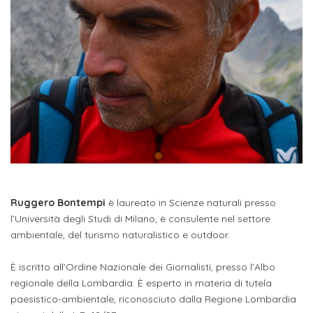
studente
Didattico
ERASMUS+
Concorsi
TO-
Servizi
di
Iscriviti
Accademia
genitore
ONE
allo
Stage
alla
SantaGiulia
Autorizzazioni
Reclutamento
Progetti
studente
di
Newsletter
Ministeriali
Terza
Iscrizione
Apprendistato
DIPARTIMENTI
uno
Missione
a
Internazionalizzazione
per
ISCRIVITI
Nucleo
Dipartimento
IN
corsi
studente
le
di
ACCADEMIA
OPPORTUNITÀ
Aziende
di
singoli
INTERNAZIONALI
Aziende
Valutazione
studente
e stage
Arti
Come
ERASMUS+
Gli
Visive
Iscriversi
Login
iscritto
ECTS
News
step
aziende
SERVIZI
Dipartimento
docente
Ruggero Bontempi
è laureato in Scienze naturali presso
Gli
per
Manualistica
ALLO
Orientamento
l’Università degli Studi di Milano, è consulente nel settore
STUDIO
di
step
diventare
OPPORTUNITÀ
referente
ambientale, del turismo naturalistico e outdoor.
PER
Comunicazione
Organigramma
per
un
Inclusione
Contatti
GLI
d'azienda
STUDENTI
e
diventare
È iscritto all’Ordine Nazionale dei Giornalisti, presso l’Albo
nostro
Laboratori
regionale della Lombardia. È esperto in materia di tutela
Didattica
Carriera
un
studente
Stage
paesistico-ambientale, riconosciuto dalla Regione Lombardia
e
dell'arte
Alias
nostro