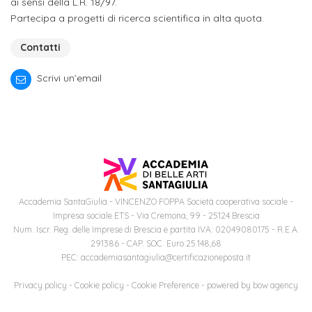
attivabili
ai sensi della L.R. 18/97.
sede
Iscriviti
studente
Partecipa a progetti di ricerca scientifica in alta quota.
Dipartimento
Iscrizione
alla
Opportunità
TERZA
Contatti
di
a
Newsletter
MISSIONE
di
Progettazione
corsi
Scrivi un’email
lavoro
Progetti
OPPORTUNITÀ
e
singoli
Terza
Arti
Aziende
FSL
Missione
Laboratori
Applicate
convenzionate
e
e
attività
CAPITALE
DOTTORATI
sede
ITALIANA
per
DI
DELLA
RICERCA
CULTURA
gli
Accademia SantaGiulia - VINCENZO FOPPA Società cooperativa sociale -
Servizio
2023
Impresa sociale ETS - Via Cremona, 99 - 25124 Brescia
Arti
Istituti
di
Num. Iscr. Reg. delle Imprese di Brescia e partita IVA: 02049080175 - R.E.A.
BGBS2023
Visive
Superiori
291386 - CAP. SOC. Euro 25.148,68
stampa
PEC: accademiasantagiulia@certificazioneposta.it
e
RETE
INCONTRIAMOCI
Biblioteca
Umanesimo
Privacy policy
-
Cookie policy
-
Cookie Preference
- powered by
bow agency
DI
IN
COLLABORAZIONE
TUTTA
Tecnologico