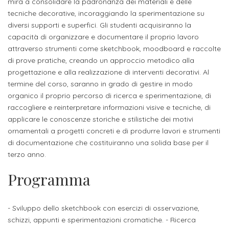
studente
mira a consolidare la padronanza dei materiali e delle
Didattico
ERASMUS+
Concorsi
TO-
Servizi
di
Iscriviti
Accademia
tecniche decorative, incoraggiando la sperimentazione su
genitore
ONE
allo
diversi supporti e superfici. Gli studenti acquisiranno la
Stage
alla
SantaGiulia
Autorizzazioni
Reclutamento
Progetti
capacità di organizzare e documentare il proprio lavoro
studente
di
Newsletter
Ministeriali
Terza
Iscrizione
attraverso strumenti come sketchbook, moodboard e raccolte
Apprendistato
DIPARTIMENTI
di prove pratiche, creando un approccio metodico alla
uno
Missione
a
Internazionalizzazione
per
ISCRIVITI
Nucleo
progettazione e alla realizzazione di interventi decorativi. Al
Dipartimento
IN
corsi
studente
le
termine del corso, saranno in grado di gestire in modo
di
ACCADEMIA
OPPORTUNITÀ
Aziende
di
singoli
organico il proprio percorso di ricerca e sperimentazione, di
INTERNAZIONALI
Aziende
Valutazione
studente
e stage
Arti
Come
raccogliere e reinterpretare informazioni visive e tecniche, di
ERASMUS+
Gli
applicare le conoscenze storiche e stilistiche dei motivi
Visive
Iscriversi
Login
iscritto
ECTS
ornamentali a progetti concreti e di produrre lavori e strumenti
News
step
aziende
di documentazione che costituiranno una solida base per il
SERVIZI
Dipartimento
docente
Gli
per
Manualistica
ALLO
terzo anno.
Orientamento
STUDIO
di
step
diventare
OPPORTUNITÀ
referente
Programma
PER
Comunicazione
Organigramma
per
un
Inclusione
Contatti
GLI
d'azienda
STUDENTI
e
diventare
nostro
Laboratori
- Sviluppo dello sketchbook con esercizi di osservazione,
Didattica
Carriera
un
studente
Stage
schizzi, appunti e sperimentazioni cromatiche. - Ricerca
e
dell'arte
Alias
nostro