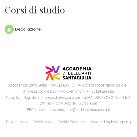
ITALIA
Alloggi
Corsi di studio
Istituzioni
ALTRI
Fiere
LIVELLI
Modulistica
e
DI
Amministrazioni
FORMAZIONE
Decorazione
saloni
Consulta
Collaborazioni
Master
dell'orientamento
Studentesca
Executive
Partners
SERVIZI
AL
ATTIVITÀ
LAVORO
DIDATTICA
Apprendistato
Materie
Accademia SantaGiulia - VINCENZO FOPPA Società cooperativa sociale -
per
Impresa sociale ETS - Via Cremona, 99 - 25124 Brescia
di
Num. Iscr. Reg. delle Imprese di Brescia e partita IVA: 02049080175 - R.E.A.
gli
studio
291386 - CAP. SOC. Euro 25.148,68
studenti
PEC: accademiasantagiulia@certificazioneposta.it
Progetti
Privacy policy
-
Cookie policy
-
Cookie Preference
- powered by
bow agency
Stage
studenti
attivabili