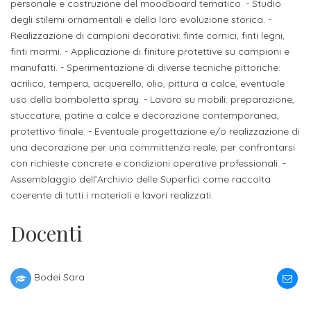
attivabili
personale e costruzione del moodboard tematico. - Studio
sede
Iscriviti
studente
degli stilemi ornamentali e della loro evoluzione storica. -
Dipartimento
Iscrizione
alla
Realizzazione di campioni decorativi: finte cornici, finti legni,
Opportunità
TERZA
di
a
finti marmi. - Applicazione di finiture protettive su campioni e
Newsletter
MISSIONE
di
manufatti. - Sperimentazione di diverse tecniche pittoriche:
Progettazione
corsi
lavoro
acrilico, tempera, acquerello, olio, pittura a calce, eventuale
Progetti
OPPORTUNITÀ
e
singoli
uso della bomboletta spray. - Lavoro su mobili: preparazione,
Terza
Arti
Aziende
stuccature, patine a calce e decorazione contemporanea,
FSL
Missione
Laboratori
protettivo finale. - Eventuale progettazione e/o realizzazione di
Applicate
convenzionate
e
una decorazione per una committenza reale, per confrontarsi
e
attività
con richieste concrete e condizioni operative professionali. -
CAPITALE
DOTTORATI
sede
ITALIANA
Assemblaggio dell’Archivio delle Superfici come raccolta
per
DI
DELLA
RICERCA
coerente di tutti i materiali e lavori realizzati.
CULTURA
gli
Servizio
2023
Arti
Istituti
Docenti
di
BGBS2023
Visive
Superiori
stampa
e
RETE
Bodei Sara
INCONTRIAMOCI
Biblioteca
Umanesimo
DI
IN
COLLABORAZIONE
TUTTA
Tecnologico