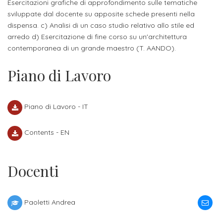
attivabili
Esercitazioni grafiche di approfondimento sulle tematiche
sede
Iscriviti
studente
sviluppate dal docente su apposite schede presenti nella
Dipartimento
Iscrizione
alla
dispensa. c) Analisi di un caso studio relativo allo stile ed
Opportunità
TERZA
di
a
arredo d) Esercitazione di fine corso su un'architettura
Newsletter
MISSIONE
di
contemporanea di un grande maestro (T. AANDO).
Progettazione
corsi
lavoro
Progetti
OPPORTUNITÀ
e
singoli
Piano di Lavoro
Terza
Arti
Aziende
FSL
Missione
Laboratori
Applicate
convenzionate
e
e
Piano di Lavoro - IT
attività
CAPITALE
DOTTORATI
sede
ITALIANA
per
DI
Contents - EN
DELLA
RICERCA
CULTURA
gli
Servizio
2023
Arti
Istituti
di
Docenti
BGBS2023
Visive
Superiori
stampa
e
RETE
INCONTRIAMOCI
Biblioteca
Paoletti Andrea
Umanesimo
DI
IN
COLLABORAZIONE
TUTTA
Tecnologico