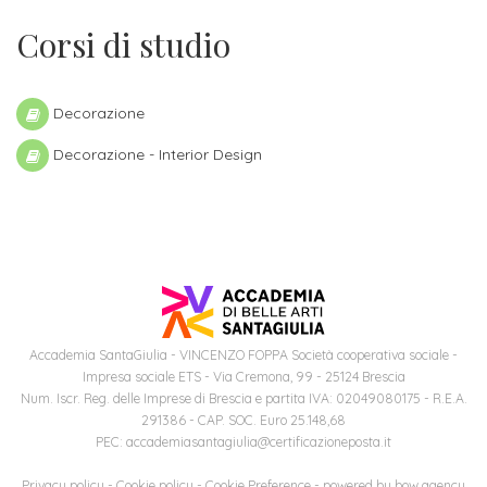
ITALIA
Alloggi
Istituzioni
Corsi di studio
ALTRI
Fiere
LIVELLI
Modulistica
e
DI
Amministrazioni
FORMAZIONE
Decorazione
saloni
Consulta
Collaborazioni
Master
dell'orientamento
Studentesca
Decorazione - Interior Design
Executive
Partners
SERVIZI
AL
ATTIVITÀ
LAVORO
DIDATTICA
Apprendistato
Materie
per
di
Accademia SantaGiulia - VINCENZO FOPPA Società cooperativa sociale -
gli
studio
Impresa sociale ETS - Via Cremona, 99 - 25124 Brescia
studenti
Num. Iscr. Reg. delle Imprese di Brescia e partita IVA: 02049080175 - R.E.A.
Progetti
291386 - CAP. SOC. Euro 25.148,68
PEC: accademiasantagiulia@certificazioneposta.it
Stage
studenti
attivabili
Privacy policy
-
Cookie policy
-
Cookie Preference
- powered by
bow agency