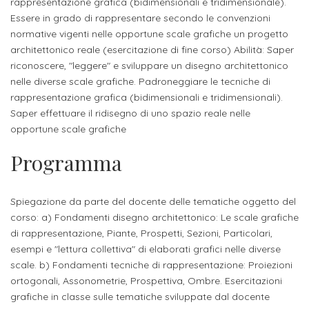
studente
rappresentazione grafica (bidimensionali e tridimensionale).
Didattico
ERASMUS+
Concorsi
TO-
Servizi
di
Iscriviti
Accademia
Essere in grado di rappresentare secondo le convenzioni
genitore
ONE
allo
normative vigenti nelle opportune scale grafiche un progetto
Stage
alla
SantaGiulia
Autorizzazioni
Reclutamento
Progetti
architettonico reale (esercitazione di fine corso) Abilità: Saper
studente
di
Newsletter
Ministeriali
Terza
Iscrizione
riconoscere, "leggere" e sviluppare un disegno architettonico
Apprendistato
DIPARTIMENTI
nelle diverse scale grafiche. Padroneggiare le tecniche di
uno
Missione
a
Internazionalizzazione
per
ISCRIVITI
Nucleo
rappresentazione grafica (bidimensionali e tridimensionali).
Dipartimento
IN
corsi
studente
le
Saper effettuare il ridisegno di uno spazio reale nelle
di
ACCADEMIA
OPPORTUNITÀ
Aziende
di
singoli
opportune scale grafiche
INTERNAZIONALI
Aziende
Valutazione
studente
e stage
Arti
Come
Programma
ERASMUS+
Gli
Visive
Iscriversi
Login
iscritto
ECTS
News
step
aziende
SERVIZI
Dipartimento
docente
Gli
Spiegazione da parte del docente delle tematiche oggetto del
per
Manualistica
ALLO
Orientamento
corso: a) Fondamenti disegno architettonico: Le scale grafiche
STUDIO
di
step
diventare
OPPORTUNITÀ
referente
di rappresentazione, Piante, Prospetti, Sezioni, Particolari,
PER
Comunicazione
Organigramma
per
un
Inclusione
Contatti
GLI
esempi e "lettura collettiva" di elaborati grafici nelle diverse
d'azienda
STUDENTI
e
diventare
nostro
scale. b) Fondamenti tecniche di rappresentazione: Proiezioni
Laboratori
ortogonali, Assonometrie, Prospettiva, Ombre. Esercitazioni
Didattica
Carriera
un
studente
Stage
grafiche in classe sulle tematiche sviluppate dal docente
e
dell'arte
Alias
nostro