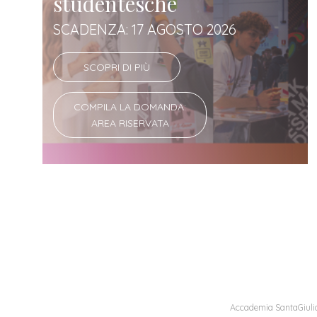
studentesche
SCADENZA: 17 AGOSTO 2026
SCOPRI DI PIÙ
COMPILA LA DOMANDA:
AREA RISERVATA
Accademia SantaGiulia