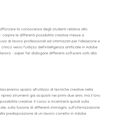
li studenti
oro
 rafforzare la conoscenza degli studenti relativa allo
arpire le differenti possibilità creative messe a
lussi di lavoro professionali ed ottimizzati per l'ideazione e
itico verso l'utilizzo dell'intelligenza artificiale in Adobe
voro - saper far dialogare differenti software volti alla
asceranno spazio all'utilizzo di tecniche creative nella
ripresi strumenti già acquisiti nei primi due anni, ma il loro
ssibilità creative. Il corso si incentrerà quindi sulla
ale, sulla fusione di differenti immagini, sull'ottimizzazione
i alla predisposizione di un lavoro corretto in Adobe