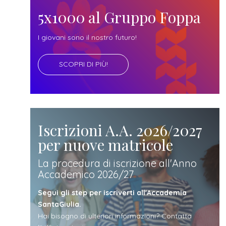
futuro
5x1000 al Gruppo Foppa
studente
I giovani sono il nostro futuro!
SCOPRI DI PIÙ!
genitore
di uno
studente
Iscrizioni A.A. 2026/2027
per nuove matricole
studente
La procedura di iscrizione all'Anno
Accademico 2026/27
iscritto
Segui gli step per iscriverti all'Accademia
SantaGiulia.
Hai bisogno di ulteriori informazioni? Contatta