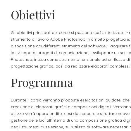
Apprendistato per g
Obiettivi
Stage attivabili
Opportunità di lav
Gli obiettivi principali del corso si possono così sintetizzare: -
strumento di lavoro Adobe Photoshop in ambito progettuale; - c
disposizione dai differenti strumenti del software; - acquisire f
lo sviluppo di progetti di comunicazione; - sviluppare un senso cr
Photoshop, intesa come strumento funzionale ad un flusso di la
progettazione grafica, così da realizzare elaborati complessi.
Programma
Durante il corso verranno proposte esercitazioni guidate, che l
creazione di elaborati grafici e composizioni digitali. Verranno 
utilizzo verrà approfondito, così da scoprire e sfruttare nuove po
gestione delle luci all'interno di una composizione grafica digit
degli strumenti di selezione, sull'utilizzo di software necessar