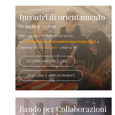
Incontri di orientamento
In sede e online
Per maggiori informazioni scrivi
a
orientamento@accademiasantagiulia.it
o
chiama lo
030 383368
- interno 4
SCOPRI I NOSTRI CORSI
OPEN DAY E APPUNTAMENTI
Bando per Collaborazioni