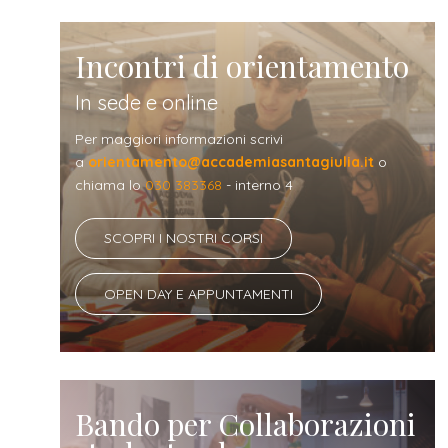
Incontri di orientamento
In sede e online
Per maggiori informazioni scrivi
a
orientamento@accademiasantagiulia.it
o
chiama lo
030 383368
- interno 4
SCOPRI I NOSTRI CORSI
OPEN DAY E APPUNTAMENTI
Bando per Collaborazioni