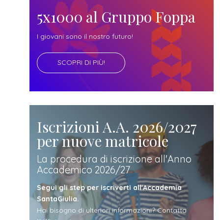
futuro
5x1000 al Gruppo Foppa
studente
I giovani sono il nostro futuro!
SCOPRI DI PIÙ!
genitore
di uno
studente
Iscrizioni A.A. 2026/2027
per nuove matricole
studente
La procedura di iscrizione all'Anno
Accademico 2026/27
iscritto
Segui gli step per iscriverti all'Accademia
SantaGiulia.
Hai bisogno di ulteriori informazioni? Contatta