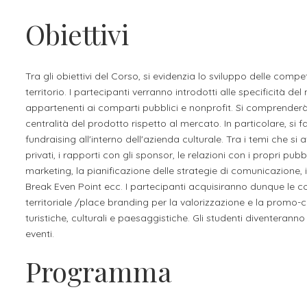
Apprendistato per g
Obiettivi
Stage attivabili
Opportunità di lav
Tra gli obiettivi del Corso, si evidenzia lo sviluppo delle comp
territorio. I partecipanti verranno introdotti alle specificità del
appartenenti ai comparti pubblici e nonprofit. Si comprenderà
centralità del prodotto rispetto al mercato. In particolare, si
fundraising all'interno dell'azienda culturale. Tra i temi che si
privati, i rapporti con gli sponsor, le relazioni con i propri pubbl
marketing, la pianificazione delle strategie di comunicazione
Break Even Point ecc. I partecipanti acquisiranno dunque le 
territoriale /place branding per la valorizzazione e la promo-c
turistiche, culturali e paesaggistiche. Gli studenti diventeran
eventi.
Programma