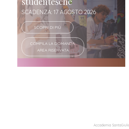
studentesche
SCADENZA: 17 AGOSTO 2026
SCOPRI DI PIÙ
COMPILA LA DOMANDA:
AREA RISERVATA
Accademia SantaGiulia