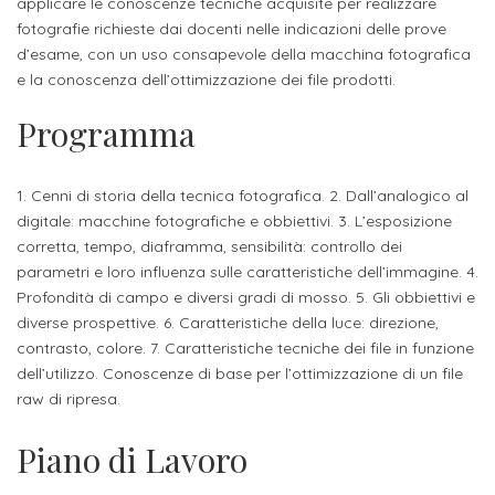
studente
applicare le conoscenze tecniche acquisite per realizzare
Didattico
ERASMUS+
Concorsi
TO-
Servizi
di
Iscriviti
Accademia
fotografie richieste dai docenti nelle indicazioni delle prove
genitore
ONE
allo
d’esame, con un uso consapevole della macchina fotografica
Stage
alla
SantaGiulia
Autorizzazioni
Reclutamento
Progetti
e la conoscenza dell’ottimizzazione dei file prodotti.
studente
di
Newsletter
Ministeriali
Terza
Iscrizione
Apprendistato
DIPARTIMENTI
Programma
uno
Missione
a
Internazionalizzazione
per
ISCRIVITI
Nucleo
Dipartimento
IN
corsi
studente
le
di
ACCADEMIA
OPPORTUNITÀ
Aziende
di
1. Cenni di storia della tecnica fotografica. 2. Dall’analogico al
singoli
INTERNAZIONALI
Aziende
Valutazione
digitale: macchine fotografiche e obbiettivi. 3. L’esposizione
studente
e stage
Arti
Come
corretta, tempo, diaframma, sensibilità: controllo dei
ERASMUS+
Gli
Visive
Iscriversi
Login
parametri e loro influenza sulle caratteristiche dell’immagine. 4.
iscritto
ECTS
News
step
Profondità di campo e diversi gradi di mosso. 5. Gli obbiettivi e
aziende
SERVIZI
Dipartimento
docente
Gli
diverse prospettive. 6. Caratteristiche della luce: direzione,
per
Manualistica
ALLO
Orientamento
contrasto, colore. 7. Caratteristiche tecniche dei file in funzione
STUDIO
di
step
diventare
OPPORTUNITÀ
referente
dell’utilizzo. Conoscenze di base per l’ottimizzazione di un file
PER
Comunicazione
Organigramma
per
un
Inclusione
Contatti
GLI
raw di ripresa.
d'azienda
STUDENTI
e
diventare
nostro
Laboratori
Piano di Lavoro
Didattica
Carriera
un
studente
Stage
e
dell'arte
Alias
nostro