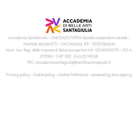
studente
Didattico
ERASMUS+
Concorsi
TO-
Servizi
di
Iscriviti
Accademia
genitore
ONE
allo
Stage
alla
SantaGiulia
Autorizzazioni
Reclutamento
Progetti
studente
di
Newsletter
Ministeriali
Terza
Iscrizione
Apprendistato
DIPARTIMENTI
uno
Missione
a
Accademia SantaGiulia - VINCENZO FOPPA Società cooperativa sociale -
Internazionalizzazione
per
ISCRIVITI
Nucleo
Impresa sociale ETS - Via Cremona, 99 - 25124 Brescia
Dipartimento
IN
corsi
Num. Iscr. Reg. delle Imprese di Brescia e partita IVA: 02049080175 - R.E.A.
studente
le
di
ACCADEMIA
OPPORTUNITÀ
Aziende
di
singoli
291386 - CAP. SOC. Euro 25.148,68
INTERNAZIONALI
Aziende
Valutazione
PEC: accademiasantagiulia@certificazioneposta.it
studente
e stage
Arti
Come
ERASMUS+
Gli
Visive
Iscriversi
Privacy policy
-
Cookie policy
-
Cookie Preference
- powered by
bow agency
Login
iscritto
ECTS
News
step
aziende
SERVIZI
Dipartimento
docente
Gli
per
Manualistica
ALLO
Orientamento
STUDIO
di
step
diventare
OPPORTUNITÀ
referente
PER
Comunicazione
Organigramma
per
un
Inclusione
Contatti
GLI
d'azienda
STUDENTI
e
diventare
nostro
Laboratori
Didattica
Carriera
un
studente
Stage
e
dell'arte
Alias
nostro