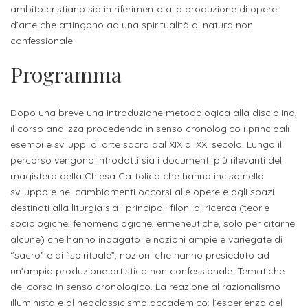
studente
Didattico
ERASMUS+
Concorsi
TO-
ambito cristiano sia in riferimento alla produzione di opere
Servizi
di
Iscriviti
Accademia
d’arte che attingono ad una spiritualità di natura non
genitore
ONE
allo
Stage
alla
SantaGiulia
Autorizzazioni
confessionale.
Reclutamento
Progetti
studente
di
Newsletter
Ministeriali
Terza
Iscrizione
Programma
Apprendistato
DIPARTIMENTI
uno
Missione
a
Internazionalizzazione
per
ISCRIVITI
Nucleo
Dipartimento
IN
corsi
studente
le
Dopo una breve una introduzione metodologica alla disciplina,
di
ACCADEMIA
OPPORTUNITÀ
Aziende
di
singoli
il corso analizza procedendo in senso cronologico i principali
INTERNAZIONALI
Aziende
Valutazione
studente
e stage
Arti
Come
esempi e sviluppi di arte sacra dal XIX al XXI secolo. Lungo il
ERASMUS+
Gli
percorso vengono introdotti sia i documenti più rilevanti del
Visive
Iscriversi
Login
iscritto
ECTS
magistero della Chiesa Cattolica che hanno inciso nello
News
step
aziende
sviluppo e nei cambiamenti occorsi alle opere e agli spazi
SERVIZI
Dipartimento
docente
Gli
per
Manualistica
ALLO
destinati alla liturgia sia i principali filoni di ricerca (teorie
Orientamento
STUDIO
di
step
diventare
sociologiche, fenomenologiche, ermeneutiche, solo per citarne
OPPORTUNITÀ
referente
PER
Comunicazione
alcune) che hanno indagato le nozioni ampie e variegate di
Organigramma
per
un
Inclusione
Contatti
GLI
“sacro” e di “spirituale”, nozioni che hanno presieduto ad
d'azienda
STUDENTI
e
diventare
nostro
un’ampia produzione artistica non confessionale. Tematiche
Laboratori
Didattica
Carriera
un
studente
del corso in senso cronologico. La reazione al razionalismo
Stage
e
dell'arte
illuminista e al neoclassicismo accademico: l’esperienza del
Alias
nostro