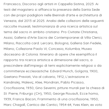
Francesco, Discorso agli artisti in Cappella Sistina, 2023. Ai
Iscrizione
testi del magistero si affianca la presenza della Santa Sede
Opportunità
a
con dei propri padiglioni nelle Biennali d‘arte e architettura di
di
corsi
Venezia, dal 2013 al 2025. Analisi delle collezioni delle seguenti
lavoro
raccolte museali, testimonianza di una ricerca artistica sul
singoli
tema del sacro in ambito cristiano: Pro Civitate Christiana,
Assisi; Galleria d’Arte Sacra dei Contemporanei di Villa Clerici,
SERVIZI
Milano; Raccolta card. Lercaro, Bologna; Galleria San Fedele,
Milano; Collezione Paolo VI, Concesio; Kolumba, Museo
Costi
diocesano di Colonia. Itinerario di opere che esemplifica il
iscrizione
rapporto tra ricerca artistica e dimensione del sacro, a
triennio
prescindere dall’impiego di temi esplicitamente religiosi o da
committenze ecclesiastiche: Edvard Munch, Golgota, 1900;
Costi
Gaetano Previati, Via al calvario, 1912; L’astrazione in
Kandinskij, Maleviç, Klee, Mondrian; Pablo Picasso,
iscrizione
Crocifissione, 1930; Gino Severini, pitture murali per la chiesa di
biennio
St. Pierre, Friburgo (CH), 1950; George Rouault, Ecce homo,
1939; Francis Bacon, Frammento di una crocifissione, 1950;
Come
Marc Chagall, Cantico dei Cantici, 1954-64; Yves Klein, ex voto