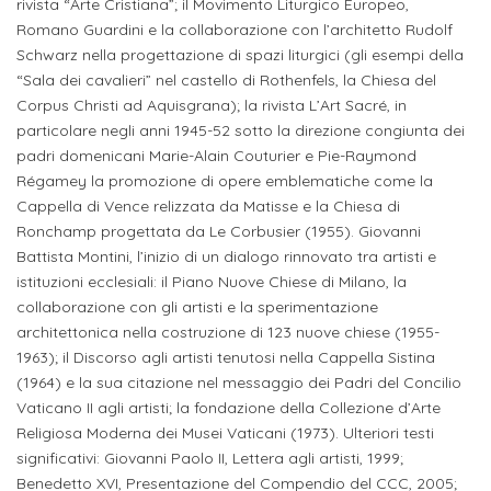
ITALIA
rivista “Arte Cristiana”; il Movimento Liturgico Europeo,
Alloggi
Istituzioni
Romano Guardini e la collaborazione con l’architetto Rudolf
ALTRI
Fiere
Schwarz nella progettazione di spazi liturgici (gli esempi della
LIVELLI
Modulistica
“Sala dei cavalieri” nel castello di Rothenfels, la Chiesa del
e
DI
Amministrazioni
FORMAZIONE
Corpus Christi ad Aquisgrana); la rivista L’Art Sacré, in
saloni
Consulta
particolare negli anni 1945-52 sotto la direzione congiunta dei
Collaborazioni
Master
dell'orientamento
Studentesca
padri domenicani Marie-Alain Couturier e Pie-Raymond
Executive
Régamey la promozione di opere emblematiche come la
Partners
Cappella di Vence relizzata da Matisse e la Chiesa di
SERVIZI
AL
Ronchamp progettata da Le Corbusier (1955). Giovanni
ATTIVITÀ
LAVORO
DIDATTICA
Battista Montini, l’inizio di un dialogo rinnovato tra artisti e
istituzioni ecclesiali: il Piano Nuove Chiese di Milano, la
Apprendistato
Materie
collaborazione con gli artisti e la sperimentazione
per
architettonica nella costruzione di 123 nuove chiese (1955-
di
1963); il Discorso agli artisti tenutosi nella Cappella Sistina
gli
studio
(1964) e la sua citazione nel messaggio dei Padri del Concilio
studenti
Vaticano II agli artisti; la fondazione della Collezione d’Arte
Progetti
Religiosa Moderna dei Musei Vaticani (1973). Ulteriori testi
Stage
studenti
significativi: Giovanni Paolo II, Lettera agli artisti, 1999;
attivabili
Benedetto XVI, Presentazione del Compendio del CCC, 2005;