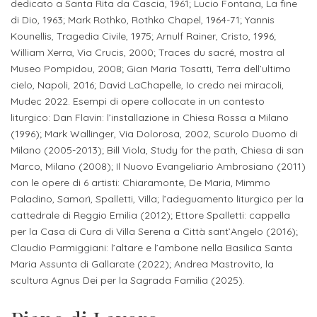
dedicato a Santa Rita da Cascia, 1961; Lucio Fontana, La fine
Iscriversi
di Dio, 1963; Mark Rothko, Rothko Chapel, 1964-71; Yannis
Kounellis, Tragedia Civile, 1975; Arnulf Rainer, Cristo, 1996;
Gli
William Xerra, Via Crucis, 2000; Traces du sacré, mostra al
step
Museo Pompidou, 2008; Gian Maria Tosatti, Terra dell’ultimo
per
cielo, Napoli, 2016; David LaChapelle, Io credo nei miracoli,
Mudec 2022. Esempi di opere collocate in un contesto
diventare
liturgico: Dan Flavin: l’installazione in Chiesa Rossa a Milano
un
(1996); Mark Wallinger, Via Dolorosa, 2002, Scurolo Duomo di
nostro
Milano (2005-2013); Bill Viola, Study for the path, Chiesa di san
Marco, Milano (2008); Il Nuovo Evangeliario Ambrosiano (2011)
studente
con le opere di 6 artisti: Chiaramonte, De Maria, Mimmo
Paladino, Samorì, Spalletti, Villa; l’adeguamento liturgico per la
ORIENTAMENTO
cattedrale di Reggio Emilia (2012); Ettore Spalletti: cappella
per la Casa di Cura di Villa Serena a Città sant’Angelo (2016);
Sbocchi
Claudio Parmiggiani: l’altare e l’ambone nella Basilica Santa
professionali
Maria Assunta di Gallarate (2022); Andrea Mastrovito, la
scultura Agnus Dei per la Sagrada Familia (2025).
Richiedi
Informazioni