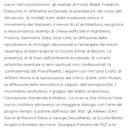
attivabili
sede
sacro nel romanticismo: gli esempi di Füssli, Blake, Friedrich,
Iscriviti
studente
Delacroix; In ambiente ecclesiale, la prevalenza, nel corso del
Dipartimento
Iscrizione
alla
Opportunità
XIX secolo, di modelli tratti dalla tradizione antica: il
TERZA
di
a
Newsletter
MISSIONE
di
movimento dei Nazareni; il revival di un’architettura neogotica
Progettazione
corsi
e neoromanica: esempi di chiese edificate in Inghilterra,
lavoro
Progetti
OPPORTUNITÀ
Francia, Germania, Italia, Stati Uniti; la diffusione delle
e
singoli
riproduzioni di immagini devozionali e l’emergere del kitsch:
Terza
Arti
Aziende
FSL
l’esempio di Saint-Sulpice; la Scuola d’Arte di Beuron. La
Missione
Laboratori
Applicate
convenzionate
e
presenza, al di fuori dell’ambiente ecclesiale, di correnti
e
artistiche orientate a temi spirituali non confessionali: la
attività
CAPITALE
DOTTORATI
sede
confraternita dei Preraffaelliti; i legami con l’Art and Crafts di
ITALIANA
per
DI
William Morris e le teorizzazioni del critico d’arte John Ruskin;
DELLA
RICERCA
CULTURA
gli
la diffusione della teosofia e in seguito dell’antroposofia; il
Servizio
2023
movimento simbolista, il gruppo dei Nabis; la Bauhaus;
Arti
Istituti
di
l’astrazione: Kandinskij e Malevic. La ricerca che rinnova l’arte
BGBS2023
Visive
Superiori
stampa
sacra cristiana attraverso un maggiore dialogo con l’arte del
e
proprio tempo a partire dall’inizio del ‘900: gli Ateliers d’Art
RETE
INCONTRIAMOCI
Sacré di Maurice Denis e George Desvallières; la Scuola Beato
Biblioteca
Umanesimo
DI
IN
Angelico fondata da mons. Giuseppe Polvara nel 1921 e la
COLLABORAZIONE
TUTTA
Tecnologico