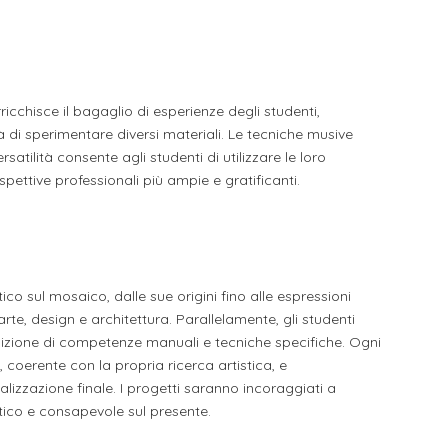
li studenti
oro
cchisce il bagaglio di esperienze degli studenti,
tà di sperimentare diversi materiali. Le tecniche musive
satilità consente agli studenti di utilizzare le loro
ettive professionali più ampie e gratificanti.
ico sul mosaico, dalle sue origini fino alle espressioni
rte, design e architettura. Parallelamente, gli studenti
uisizione di competenze manuali e tecniche specifiche. Ogni
coerente con la propria ricerca artistica, e
alizzazione finale. I progetti saranno incoraggiati a
itico e consapevole sul presente.