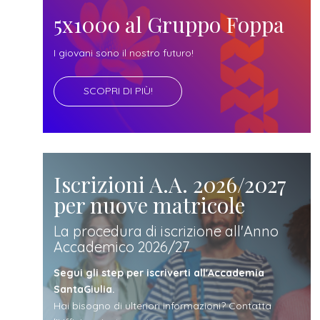
futuro
5x1000 al Gruppo Foppa
studente
I giovani sono il nostro futuro!
SCOPRI DI PIÙ!
genitore
di uno
studente
Iscrizioni A.A. 2026/2027
per nuove matricole
studente
La procedura di iscrizione all'Anno
Accademico 2026/27
iscritto
Segui gli step per iscriverti all'Accademia
SantaGiulia.
Hai bisogno di ulteriori informazioni? Contatta