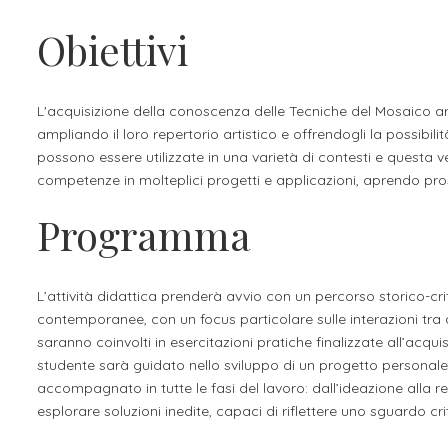
Apprendistato per g
Obiettivi
Stage attivabili
Opportunità di lav
L'acquisizione della conoscenza delle Tecniche del Mosaico arri
ampliando il loro repertorio artistico e offrendogli la possibili
possono essere utilizzate in una varietà di contesti e questa ver
competenze in molteplici progetti e applicazioni, aprendo prosp
Programma
L’attività didattica prenderà avvio con un percorso storico-crit
contemporanee, con un focus particolare sulle interazioni tra a
saranno coinvolti in esercitazioni pratiche finalizzate all’acq
studente sarà guidato nello sviluppo di un progetto personale, 
accompagnato in tutte le fasi del lavoro: dall’ideazione alla re
esplorare soluzioni inedite, capaci di riflettere uno sguardo cr