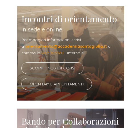
Incontri di orientamento
In sede e online
Per maggiori informazioni scrivi
a
orientamento@accademiasantagiulia.it
o
chiama lo
030 383368
- interno 4
SCOPRI I NOSTRI CORSI
OPEN DAY E APPUNTAMENTI
Bando per Collaborazioni