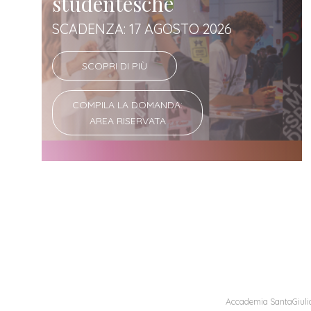
studentesche
SCADENZA: 17 AGOSTO 2026
SCOPRI DI PIÙ
COMPILA LA DOMANDA:
AREA RISERVATA
Accademia SantaGiulia