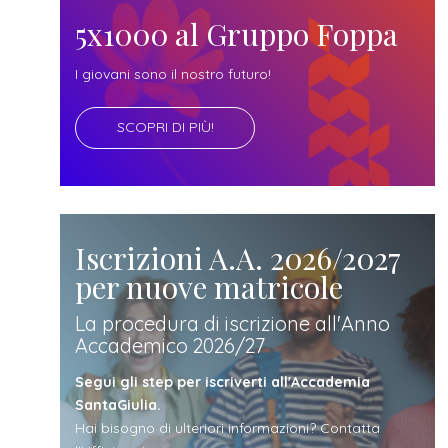
futuro
5x1000 al Gruppo Foppa
studente
I giovani sono il nostro futuro!
SCOPRI DI PIÙ!
genitore
di uno
studente
Iscrizioni A.A. 2026/2027
per nuove matricole
studente
La procedura di iscrizione all'Anno
Accademico 2026/27
iscritto
Segui gli step per iscriverti all'Accademia
SantaGiulia.
Hai bisogno di ulteriori informazioni? Contatta