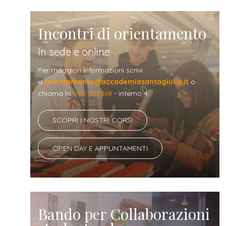
Incontri di orientamento
In sede e online
Per maggiori informazioni scrivi
a
orientamento@accademiasantagiulia.it
o
chiama lo
030 383368
- interno 4
SCOPRI I NOSTRI CORSI
OPEN DAY E APPUNTAMENTI
Bando per Collaborazioni