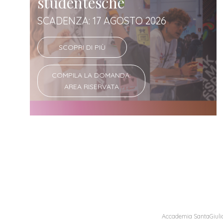
studentesche
SCADENZA: 17 AGOSTO 2026
SCOPRI DI PIÙ
COMPILA LA DOMANDA:
AREA RISERVATA
Accademia SantaGiulia