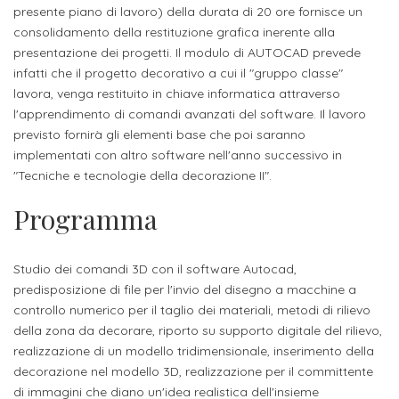
studente
Didattico
ERASMUS+
Concorsi
TO-
presente piano di lavoro) della durata di 20 ore fornisce un
Servizi
di
Iscriviti
Accademia
consolidamento della restituzione grafica inerente alla
genitore
ONE
allo
Stage
alla
SantaGiulia
Autorizzazioni
presentazione dei progetti. Il modulo di AUTOCAD prevede
Reclutamento
Progetti
studente
di
infatti che il progetto decorativo a cui il "gruppo classe"
Newsletter
Ministeriali
Terza
Iscrizione
Apprendistato
DIPARTIMENTI
lavora, venga restituito in chiave informatica attraverso
uno
Missione
a
Internazionalizzazione
l'apprendimento di comandi avanzati del software. Il lavoro
per
ISCRIVITI
Nucleo
Dipartimento
IN
previsto fornirà gli elementi base che poi saranno
corsi
studente
le
di
ACCADEMIA
OPPORTUNITÀ
implementati con altro software nell'anno successivo in
Aziende
di
singoli
INTERNAZIONALI
Aziende
"Tecniche e tecnologie della decorazione II".
Valutazione
studente
e stage
Arti
Come
ERASMUS+
Gli
Programma
Visive
Iscriversi
Login
iscritto
ECTS
News
step
aziende
SERVIZI
Dipartimento
docente
Gli
per
Manualistica
ALLO
Studio dei comandi 3D con il software Autocad,
Orientamento
STUDIO
di
step
diventare
predisposizione di file per l'invio del disegno a macchine a
OPPORTUNITÀ
referente
PER
Comunicazione
controllo numerico per il taglio dei materiali, metodi di rilievo
Organigramma
per
un
Inclusione
Contatti
GLI
della zona da decorare, riporto su supporto digitale del rilievo,
d'azienda
STUDENTI
e
diventare
nostro
realizzazione di un modello tridimensionale, inserimento della
Laboratori
Didattica
Carriera
un
studente
decorazione nel modello 3D, realizzazione per il committente
Stage
e
dell'arte
di immagini che diano un'idea realistica dell'insieme
Alias
nostro