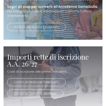
Iscrizione
Segui gli step per iscriverti all'Accademia SantaGiulia.
Opportunità
Hai bisogno di ulteriori informazioni? Contatta l'Ufficio
a
orientamento.
di
corsi
lavoro
singoli
ISCRIZIONI NUOVI STUDENTI
SERVIZI
Costi
Importi rette di iscrizione
iscrizione
A.A. 26/27
triennio
Costi di iscrizione alle prime annualità
Costi
iscrizione
COSTI ISCRIZIONE TRIENNIO
biennio
COSTI ISCRIZIONE BIENNIO
Come