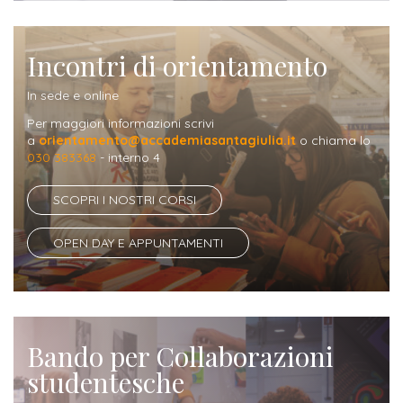
Iscriversi
Gli
Incontri di orientamento
step
In sede e online
per
Per maggiori informazioni scrivi
diventare
a
orientamento@accademiasantagiulia.it
o chiama lo
030 383368
- interno 4
un
nostro
SCOPRI I NOSTRI CORSI
studente
OPEN DAY E APPUNTAMENTI
ORIENTAMENTO
Sbocchi
professionali
Bando per Collaborazioni
Richiedi
studentesche
Informazioni