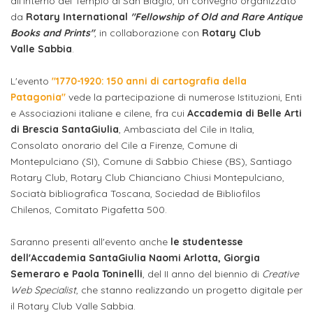
studente
all'interno del Tempio di San Biagio, un convegno organizzato
Didattico
ERASMUS+
Concorsi
TO-
Servizi
di
Iscriviti
da
Rotary International
"Fellowship of Old and Rare Antique
Accademia
genitore
ONE
allo
Books and Prints"
, in collaborazione con
Rotary Club
Stage
alla
SantaGiulia
Autorizzazioni
Reclutamento
Progetti
Valle Sabbia
.
studente
di
Newsletter
Ministeriali
Terza
Iscrizione
Apprendistato
DIPARTIMENTI
L'evento
"1770-1920: 150 anni di cartografia della
uno
Missione
a
Internazionalizzazione
per
ISCRIVITI
Nucleo
Patagonia"
vede la partecipazione di numerose Istituzioni, Enti
Dipartimento
IN
corsi
e Associazioni italiane e cilene, fra cui
Accademia di Belle Arti
studente
le
di
ACCADEMIA
OPPORTUNITÀ
Aziende
di
singoli
di Brescia SantaGiulia
, Ambasciata del Cile in Italia,
INTERNAZIONALI
Aziende
Valutazione
studente
e stage
Arti
Consolato onorario del Cile a Firenze, Comune di
Come
Montepulciano (SI), Comune di Sabbio Chiese (BS), Santiago
ERASMUS+
Gli
Visive
Iscriversi
Login
iscritto
ECTS
Rotary Club, Rotary Club Chianciano Chiusi Montepulciano,
News
step
aziende
Sociatà bibliografica Toscana, Sociedad de Bibliofilos
SERVIZI
Dipartimento
docente
Gli
per
Chilenos, Comitato Pigafetta 500.
Manualistica
ALLO
Orientamento
STUDIO
di
step
diventare
OPPORTUNITÀ
referente
PER
Saranno presenti all'evento anche
le studentesse
Comunicazione
Organigramma
per
un
Inclusione
Contatti
GLI
dell'Accademia SantaGiulia Naomi Arlotta, Giorgia
d'azienda
STUDENTI
e
diventare
nostro
Semeraro e Paola Toninelli
, del II anno del biennio di
Creative
Laboratori
Didattica
Carriera
un
studente
Web Specialist
, che stanno realizzando un progetto digitale per
Stage
e
il Rotary Club Valle Sabbia.
dell'arte
Alias
nostro