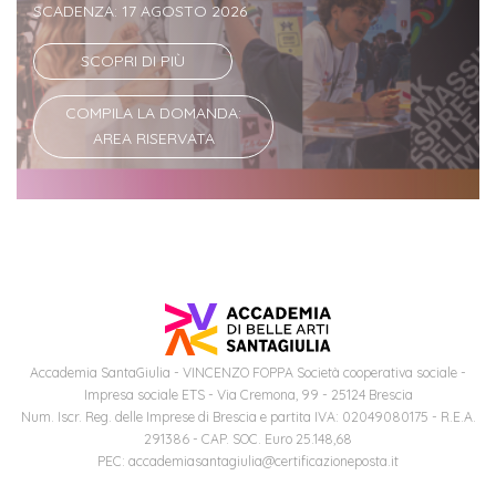
SCADENZA: 17 AGOSTO 2026
Iscriviti
SCOPRI DI PIÙ
alla
COMPILA LA DOMANDA:
Newsletter
AREA RISERVATA
Accademia SantaGiulia - VINCENZO FOPPA Società cooperativa sociale -
Impresa sociale ETS - Via Cremona, 99 - 25124 Brescia
Num. Iscr. Reg. delle Imprese di Brescia e partita IVA: 02049080175 - R.E.A.
291386 - CAP. SOC. Euro 25.148,68
PEC: accademiasantagiulia@certificazioneposta.it