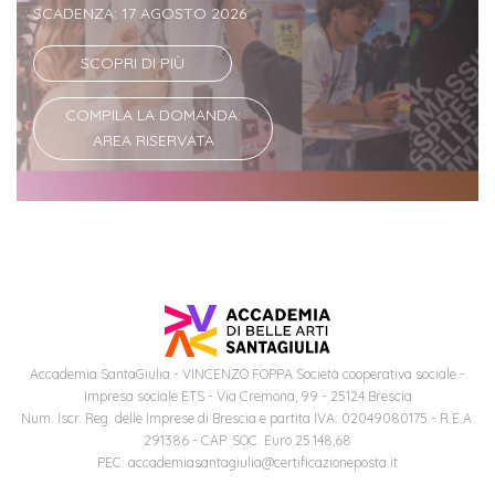
SCADENZA: 17 AGOSTO 2026
Iscrizione
Opportunità
a
SCOPRI DI PIÙ
di
corsi
lavoro
COMPILA LA DOMANDA:
singoli
AREA RISERVATA
SERVIZI
Costi
iscrizione
triennio
Costi
Accademia SantaGiulia - VINCENZO FOPPA Società cooperativa sociale -
iscrizione
Impresa sociale ETS - Via Cremona, 99 - 25124 Brescia
biennio
Num. Iscr. Reg. delle Imprese di Brescia e partita IVA: 02049080175 - R.E.A.
291386 - CAP. SOC. Euro 25.148,68
PEC: accademiasantagiulia@certificazioneposta.it
Come