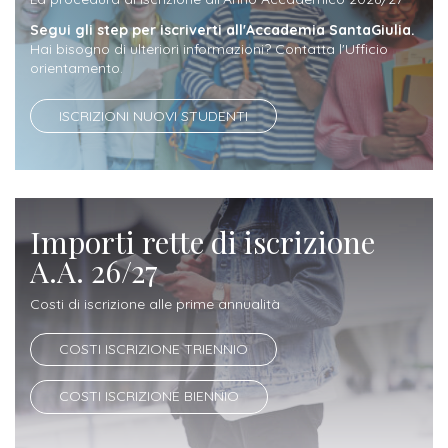
attivabili
sede
Iscriviti
studente
Segui gli step per iscriverti all'Accademia SantaGiulia.
Dipartimento
Iscrizione
alla
Hai bisogno di ulteriori informazioni? Contatta l'Ufficio
Opportunità
TERZA
orientamento.
di
a
Newsletter
MISSIONE
di
Progettazione
corsi
lavoro
ISCRIZIONI NUOVI STUDENTI
Progetti
OPPORTUNITÀ
e
singoli
Terza
Arti
Aziende
FSL
Missione
Laboratori
Applicate
convenzionate
e
e
attività
Importi rette di iscrizione
CAPITALE
DOTTORATI
sede
ITALIANA
per
DI
A.A. 26/27
DELLA
RICERCA
CULTURA
gli
Servizio
2023
Costi di iscrizione alle prime annualità
Arti
Istituti
di
BGBS2023
Visive
COSTI ISCRIZIONE TRIENNIO
Superiori
stampa
e
COSTI ISCRIZIONE BIENNIO
RETE
INCONTRIAMOCI
Biblioteca
Umanesimo
DI
IN
COLLABORAZIONE
TUTTA
Tecnologico