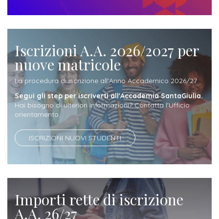
attivabili
sede
Iscriviti
studente
Dipartimento
Iscrizione
alla
Opportunità
TERZA
di
a
Newsletter
MISSIONE
di
Iscrizioni A.A. 2026/2027 per
Progettazione
corsi
lavoro
nuove matricole
Progetti
OPPORTUNITÀ
e
singoli
Terza
Arti
Aziende
La procedura di iscrizione all'Anno Accademico 2026/27
FSL
Missione
Laboratori
Applicate
convenzionate
Segui gli step per iscriverti all'Accademia SantaGiulia.
e
e
Hai bisogno di ulteriori informazioni? Contatta l'Ufficio
attività
orientamento.
CAPITALE
DOTTORATI
sede
ITALIANA
per
DI
DELLA
RICERCA
ISCRIZIONI NUOVI STUDENTI
CULTURA
gli
Servizio
2023
Arti
Istituti
di
BGBS2023
Visive
Superiori
stampa
e
RETE
Importi rette di iscrizione
INCONTRIAMOCI
Biblioteca
Umanesimo
DI
IN
A.A. 26/27
COLLABORAZIONE
TUTTA
Tecnologico