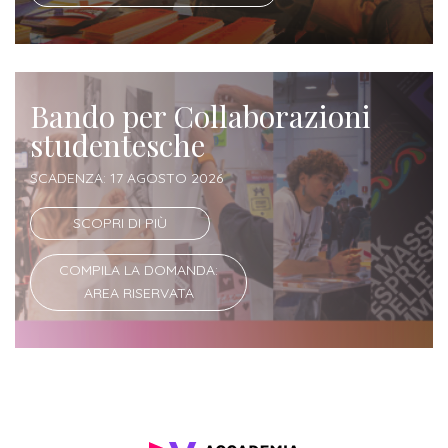
Iscrizione
Opportunità
a
di
corsi
lavoro
Bando per Collaborazioni
singoli
studentesche
SERVIZI
SCADENZA: 17 AGOSTO 2026
Costi
SCOPRI DI PIÙ
iscrizione
triennio
COMPILA LA DOMANDA:
AREA RISERVATA
Costi
iscrizione
biennio
Come