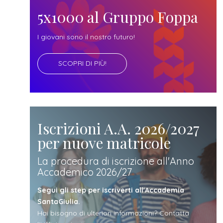
futuro
5x1000 al Gruppo Foppa
studente
I giovani sono il nostro futuro!
SCOPRI DI PIÙ!
genitore
di uno
studente
Iscrizioni A.A. 2026/2027
per nuove matricole
studente
La procedura di iscrizione all'Anno
Accademico 2026/27
iscritto
Segui gli step per iscriverti all'Accademia
SantaGiulia.
Hai bisogno di ulteriori informazioni? Contatta