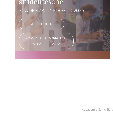
studentesche
SCADENZA: 17 AGOSTO 2026
SCOPRI DI PIÙ
COMPILA LA DOMANDA:
AREA RISERVATA
Accademia SantaGiulia