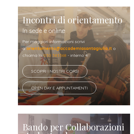
Incontri di orientamento
In sede e online
Per maggiori informazioni scrivi
a
orientamento@accademiasantagiulia.it
o
chiama lo
030 383368
- interno 4
SCOPRI I NOSTRI CORSI
OPEN DAY E APPUNTAMENTI
Bando per Collaborazioni