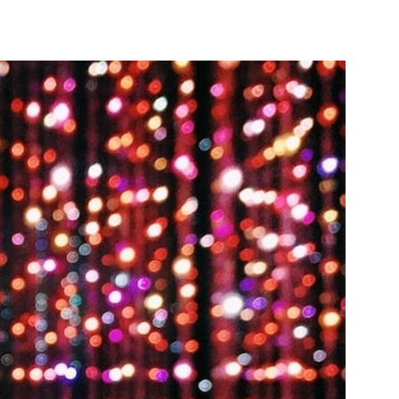
li studenti
oro