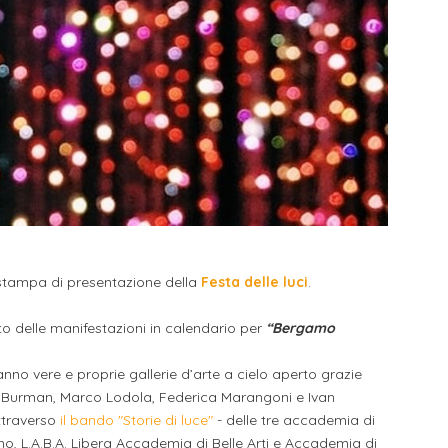
za stampa di presentazione della
Festa delle luci
.
to delle manifestazioni in calendario per
“Bergamo
nno vere e proprie gallerie d’arte a cielo aperto grazie
mari Burman, Marco Lodola, Federica Marangoni e Ivan
attraverso
il bando "Storie di luce"
- delle tre accademia di
, L.A.B.A. Libera Accademia di Belle Arti e Accademia di