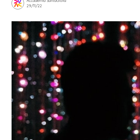
Accademia SantaGiulia
29/11/22
Apprendistato per g
Stage attivabili
Opportunità di lav