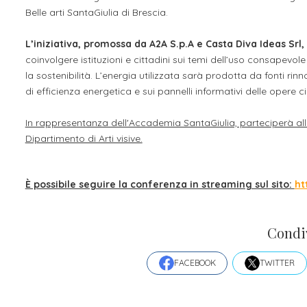
Belle arti SantaGiulia di Brescia.
L’iniziativa, promossa da A2A S.p.A e Casta Diva Ideas Sr
coinvolgere istituzioni e cittadini sui temi dell’uso consapevole 
la sostenibilità. L’energia utilizzata sarà prodotta da fonti rin
di efficienza energetica e sui pannelli informativi delle opere c
In rappresentanza dell'Accademia SantaGiulia, parteciperà al
Dipartimento di Arti visive.
È possibile seguire la conferenza in streaming sul sito:
ht
Condi
FACEBOOK
TWITTER