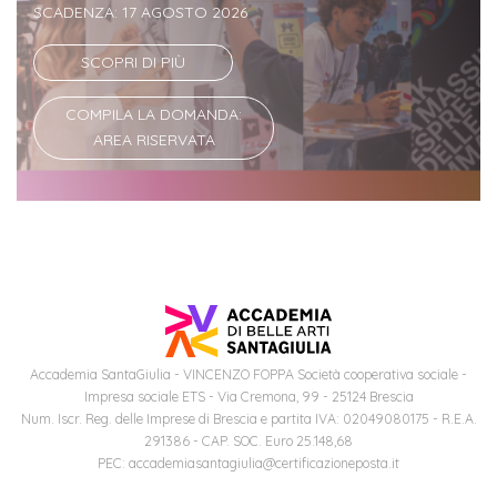
Iscriversi
SCADENZA: 17 AGOSTO 2026
SCOPRI DI PIÙ
Gli
step
COMPILA LA DOMANDA:
per
AREA RISERVATA
diventare
un
nostro
studente
ORIENTAMENTO
Sbocchi
Accademia SantaGiulia - VINCENZO FOPPA Società cooperativa sociale -
Impresa sociale ETS - Via Cremona, 99 - 25124 Brescia
professionali
Num. Iscr. Reg. delle Imprese di Brescia e partita IVA: 02049080175 - R.E.A.
291386 - CAP. SOC. Euro 25.148,68
Richiedi
PEC: accademiasantagiulia@certificazioneposta.it
Informazioni