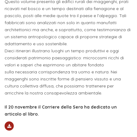
studente
Questo volume presenta gli edifici rurali dei maggenghi, prati
Didattico
ERASMUS+
Concorsi
TO-
Servizi
di
Iscriviti
Accademia
ricavati nel bosco e un tempo destinati alla fienagione e al
genitore
ONE
allo
pascolo, posti alle medie quote tra il paese e l’alpeggio. Tali
Stage
alla
SantaGiulia
Autorizzazioni
Reclutamento
Progetti
fabbricati sono analizzati non solo in quanto manufatti
studente
di
Newsletter
Ministeriali
Terza
Iscrizione
architettonici ma anche, e soprattutto, come testimonianza di
Apprendistato
DIPARTIMENTI
un sistema antropologico capace di proporre strategie di
uno
Missione
a
Internazionalizzazione
per
ISCRIVITI
Nucleo
adattamento e uso sostenibile.
Dipartimento
IN
corsi
studente
le
Dieci itinerari illustrano luoghi un tempo produttivi e oggi
di
ACCADEMIA
OPPORTUNITÀ
Aziende
di
singoli
considerati patrimonio paesaggistico: microcosmi ricchi di
INTERNAZIONALI
Aziende
Valutazione
studente
e stage
Arti
Come
valori e saperi che esprimono un abitare fondato
ERASMUS+
Gli
sulla necessaria corrispondenza tra uomo e natura. Nei
Visive
Iscriversi
Login
iscritto
ECTS
News
maggenghi sono inscritte forme di pensiero vissuto e una
step
aziende
cultura collettiva diffusa, che possiamo trattenere per
SERVIZI
Dipartimento
docente
Gli
per
Manualistica
ALLO
arricchire la nostra consapevolezza ambientale.
Orientamento
STUDIO
di
step
diventare
OPPORTUNITÀ
referente
PER
Comunicazione
Il 20 novembre il Corriere della Sera ha dedicato un
Organigramma
per
un
Inclusione
Contatti
GLI
articolo al libro.
d'azienda
STUDENTI
e
diventare
nostro
Laboratori
Didattica
Carriera
un
studente
Stage
e
dell'arte
Alias
nostro