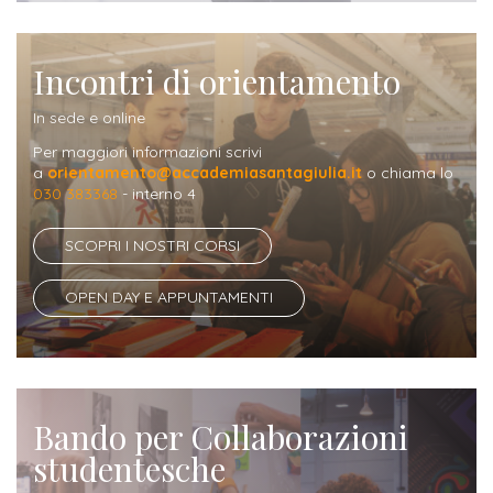
Iscrizione
Opportunità
a
Incontri di orientamento
di
corsi
lavoro
In sede e online
singoli
Per maggiori informazioni scrivi
a
orientamento@accademiasantagiulia.it
o chiama lo
SERVIZI
030 383368
- interno 4
Costi
SCOPRI I NOSTRI CORSI
iscrizione
triennio
OPEN DAY E APPUNTAMENTI
Costi
iscrizione
biennio
Bando per Collaborazioni
studentesche
Come