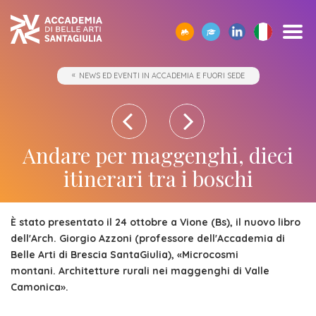
SCOPRI
TUTTI
CORPO
IO01
OPPORTUNITÀ
STUDIARE
ACCADEMIA
SEGUI
SCEGLI
SEMPRE
NEWS ED EVENTI IN ACCADEMIA E FUORI SEDE
CERCA
ACCADEMIA
I
DOCENTE
-
ALL’ESTERO
E
I
LA
A
SANTAGIULIA
CORSI
UMANESIMO
LE
NOSTRI
GIUSTA
TUA
Borse
DI
TECNOLOGICO
AZIENDE
EVENTI
DIREZIONE
DISPOSIZIONE
Docenti
ERASMUS+
Accademia
ACCADEMIA
di
Accademia
SANTAGIULIA
di
Rivista
Sbocchi
News
Open
Contatti
studio
Andare per maggenghi, dieci
SantaGiulia
Corsi
Accademia
IO01
professionali
ed
Day
dell'Accademia
Tutti
e
itinerari tra i boschi
di
SantaGiulia
Umanesimo
Eventi
e
SantaGiulia
Messaggio
i
Collaborazioni
Modulistica
studio
tecnologico
in
attività
del
trienni,
studentesche
OPPORTUNITÀ
Dove
È stato presentato il 24 ottobre a Vione (Bs), il nuovo libro
Accademia
di
Direttore
bienni
Registra
Docenti
dell'Arch. Giorgio Azzoni (professore dell'Accademia di
Siamo
Progetti
Finanziamento
e
orientamento
specialistici
possibile
l'azienda
Belle Arti di Brescia SantaGiulia), «Microcosmi
Statuto
Terza
"per
fuori
Rivista
e
montani. Architetture rurali nei maggenghi di Valle
Richiedi
Appuntamenti
futuro
Missione
Camonica».
Merito"
sede
Invia
IO01
Master
Informazioni
Regolamento
ONE-
proposta
di