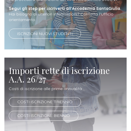
ITALIA
Alloggi
Istituzioni
Segui gli step per iscriverti all'Accademia SantaGiulia.
ALTRI
Fiere
Hai bisogno di ulteriori informazioni? Contatta l'Ufficio
LIVELLI
Modulistica
orientamento.
e
DI
Amministrazioni
FORMAZIONE
saloni
Consulta
ISCRIZIONI NUOVI STUDENTI
Collaborazioni
Master
dell'orientamento
Studentesca
Executive
Partners
SERVIZI
AL
ATTIVITÀ
LAVORO
Importi rette di iscrizione
DIDATTICA
A.A. 26/27
Apprendistato
Materie
per
Costi di iscrizione alle prime annualità
di
gli
studio
COSTI ISCRIZIONE TRIENNIO
studenti
Progetti
COSTI ISCRIZIONE BIENNIO
Stage
studenti
attivabili