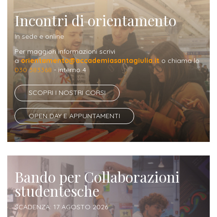
Iscriversi
Incontri di orientamento
Gli
In sede e online
step
Per maggiori informazioni scrivi
per
a
orientamento@accademiasantagiulia.it
o chiama lo
030 383368
- interno 4
diventare
un
SCOPRI I NOSTRI CORSI
nostro
studente
OPEN DAY E APPUNTAMENTI
ORIENTAMENTO
Sbocchi
Bando per Collaborazioni
professionali
studentesche
Richiedi
SCADENZA: 17 AGOSTO 2026
Informazioni