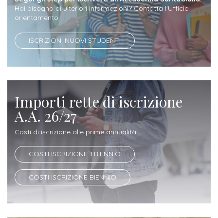
Hai bisogno di ulteriori informazioni? Contatta l'Ufficio
Iscrizione
orientamento.
Opportunità
a
di
corsi
ISCRIZIONI NUOVI STUDENTI
lavoro
singoli
SERVIZI
Importi rette di iscrizione
Costi
A.A. 26/27
iscrizione
triennio
Costi di iscrizione alle prime annualità
Costi
COSTI ISCRIZIONE TRIENNIO
iscrizione
COSTI ISCRIZIONE BIENNIO
biennio
Come