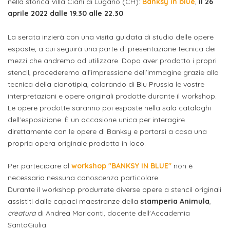
studente
nella storica Villa Ciani di Lugano (CH):
Banksy in blue
,
il 26
Didattico
ERASMUS+
Concorsi
TO-
Servizi
di
Iscriviti
Accademia
aprile 2022 dalle 19.30 alle 22.30
.
genitore
ONE
allo
Stage
alla
SantaGiulia
Autorizzazioni
Reclutamento
Progetti
La serata inzierà con una visita guidata di studio delle opere
studente
di
Newsletter
Ministeriali
Terza
Iscrizione
esposte, a cui seguirà una parte di presentazione tecnica dei
Apprendistato
DIPARTIMENTI
mezzi che andremo ad utilizzare. Dopo aver prodotto i propri
uno
Missione
a
Internazionalizzazione
per
ISCRIVITI
Nucleo
stencil, procederemo all’impressione dell’immagine grazie alla
Dipartimento
IN
corsi
studente
le
tecnica della cianotipia, colorando di Blu Prussia le vostre
di
ACCADEMIA
OPPORTUNITÀ
Aziende
di
singoli
interpretazioni e opere originali prodotte durante il workshop.
INTERNAZIONALI
Aziende
Valutazione
studente
e stage
Arti
Come
Le opere prodotte saranno poi esposte nella sala cataloghi
ERASMUS+
Gli
dell’esposizione. È un occasione unica per interagire
Visive
Iscriversi
Login
iscritto
ECTS
direttamente con le opere di Banksy e portarsi a casa una
News
step
aziende
propria opera originale prodotta in loco.
SERVIZI
Dipartimento
docente
Gli
per
Manualistica
ALLO
Orientamento
STUDIO
di
step
diventare
Per partecipare al
workshop "BANKSY IN BLUE"
non è
OPPORTUNITÀ
referente
PER
necessaria nessuna conoscenza particolare.
Comunicazione
Organigramma
per
un
Inclusione
Contatti
GLI
Durante il workshop produrrete diverse opere a stencil originali
d'azienda
STUDENTI
e
diventare
nostro
assistiti dalle capaci maestranze della
stamperia Animula
,
Laboratori
Didattica
Carriera
un
studente
creatura
di Andrea Mariconti, docente dell'Accademia
Stage
e
dell'arte
SantaGiulia.
Alias
nostro