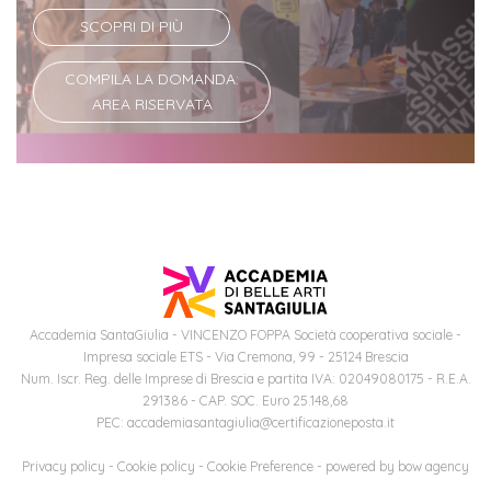
SCOPRI DI PIÙ
Iscriviti
COMPILA LA DOMANDA:
alla
AREA RISERVATA
Newsletter
Accademia SantaGiulia - VINCENZO FOPPA Società cooperativa sociale -
Impresa sociale ETS - Via Cremona, 99 - 25124 Brescia
Num. Iscr. Reg. delle Imprese di Brescia e partita IVA: 02049080175 - R.E.A.
291386 - CAP. SOC. Euro 25.148,68
PEC: accademiasantagiulia@certificazioneposta.it
Privacy policy
-
Cookie policy
-
Cookie Preference
- powered by
bow agency