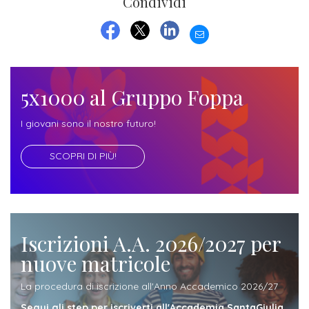
Condividi
ITALIA
Alloggi
Istituzioni
ALTRI
Fiere
EMAIL
LIVELLI
Modulistica
FACEBOOK
TWITTER
LINKEDIN
e
DI
Amministrazioni
FORMAZIONE
saloni
Consulta
Collaborazioni
5x1000 al Gruppo Foppa
Master
dell'orientamento
Studentesca
Executive
Partners
I giovani sono il nostro futuro!
SERVIZI
AL
ATTIVITÀ
SCOPRI DI PIÙ!
LAVORO
DIDATTICA
Apprendistato
Materie
per
di
gli
studio
Iscrizioni A.A. 2026/2027 per
studenti
nuove matricole
Progetti
Stage
La procedura di iscrizione all'Anno Accademico 2026/27
studenti
attivabili
Segui gli step per iscriverti all'Accademia SantaGiulia.