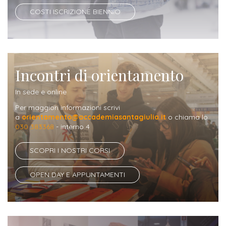
ITALIA
Alloggi
COSTI ISCRIZIONE BIENNIO
Istituzioni
ALTRI
Fiere
LIVELLI
Modulistica
e
DI
Amministrazioni
FORMAZIONE
saloni
Consulta
Collaborazioni
Master
dell'orientamento
Incontri di orientamento
Studentesca
Executive
Partners
In sede e online
SERVIZI
AL
Per maggiori informazioni scrivi
ATTIVITÀ
LAVORO
a
orientamento@accademiasantagiulia.it
o chiama lo
DIDATTICA
030 383368
- interno 4
Apprendistato
Materie
SCOPRI I NOSTRI CORSI
per
di
gli
studio
OPEN DAY E APPUNTAMENTI
studenti
Progetti
Stage
studenti
attivabili