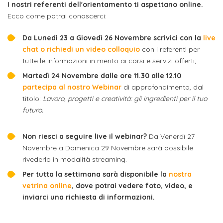
attivabili
I nostri referenti dell'orientamento ti aspettano online.
sede
Iscriviti
studente
Ecco come potrai conoscerci:
Dipartimento
Iscrizione
alla
Opportunità
TERZA
di
a
Da Lunedì 23 a Giovedì 26 Novembre scrivici con la
live
Newsletter
MISSIONE
di
chat o richiedi un video colloquio
con i referenti per
Progettazione
corsi
lavoro
tutte le informazioni in merito ai corsi e servizi offerti;
Progetti
OPPORTUNITÀ
e
singoli
Martedì 24 Novembre dalle ore 11.30 alle 12.10
Terza
Arti
Aziende
FSL
partecipa al nostro Webinar
di approfondimento, dal
Missione
Laboratori
Applicate
convenzionate
titolo:
Lavoro, progetti e creatività: gli ingredienti per il tuo
e
e
futuro.
attività
CAPITALE
DOTTORATI
sede
ITALIANA
per
DI
DELLA
Non riesci a seguire live il webinar?
Da Venerdì 27
RICERCA
CULTURA
gli
Servizio
Novembre a Domenica 29 Novembre sarà possibile
2023
Arti
Istituti
rivederlo in modalità streaming.
di
BGBS2023
Visive
Superiori
Per tutta la settimana sarà disponibile la
nostra
stampa
vetrina online
, dove potrai vedere foto, video, e
e
inviarci una richiesta di informazioni.
RETE
INCONTRIAMOCI
Biblioteca
Umanesimo
DI
IN
COLLABORAZIONE
TUTTA
Tecnologico