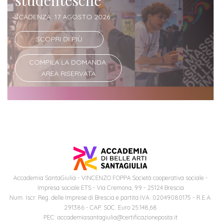
studentesche
SCADENZA: 17 AGOSTO 2026
Iscriviti
alla
SCOPRI DI PIÙ
Newsletter
COMPILA LA DOMANDA:
AREA RISERVATA
Accademia SantaGiulia - VINCENZO FOPPA Società cooperativa sociale -
Impresa sociale ETS - Via Cremona, 99 - 25124 Brescia
Num. Iscr. Reg. delle Imprese di Brescia e partita IVA: 02049080175 - R.E.A.
291386 - CAP. SOC. Euro 25.148,68
PEC: accademiasantagiulia@certificazioneposta.it