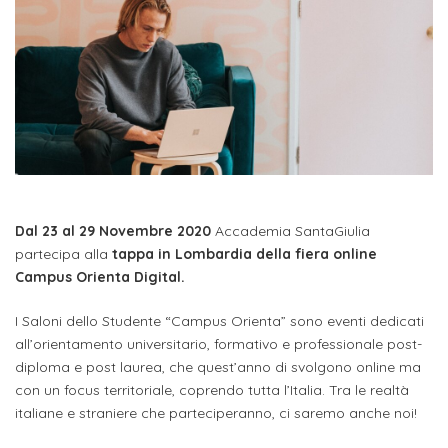
studente
Didattico
ERASMUS+
Concorsi
TO-
Servizi
di
Iscriviti
Accademia
genitore
ONE
allo
Stage
alla
SantaGiulia
Autorizzazioni
Reclutamento
Progetti
studente
di
Newsletter
Ministeriali
Terza
Iscrizione
Apprendistato
DIPARTIMENTI
uno
Missione
a
Internazionalizzazione
per
ISCRIVITI
Nucleo
Dipartimento
IN
corsi
studente
le
di
ACCADEMIA
OPPORTUNITÀ
Aziende
di
singoli
INTERNAZIONALI
Aziende
Valutazione
studente
e stage
Arti
Come
Dal 23 al 29 Novembre 2020
Accademia SantaGiulia
ERASMUS+
Gli
Visive
Iscriversi
Login
iscritto
ECTS
partecipa alla
tappa in Lombardia della fiera online
News
step
aziende
Campus Orienta Digital.
SERVIZI
Dipartimento
docente
Gli
per
Manualistica
ALLO
Orientamento
STUDIO
di
I Saloni dello Studente “Campus Orienta” sono eventi dedicati
step
diventare
OPPORTUNITÀ
referente
PER
all’orientamento universitario, formativo e professionale post-
Comunicazione
Organigramma
per
un
Inclusione
Contatti
GLI
diploma e post laurea, che quest’anno di svolgono online ma
d'azienda
STUDENTI
e
diventare
nostro
con un focus territoriale, coprendo tutta l’Italia. Tra le realtà
Laboratori
Didattica
Carriera
un
italiane e straniere che parteciperanno, ci saremo anche noi!
studente
Stage
e
dell'arte
Alias
nostro