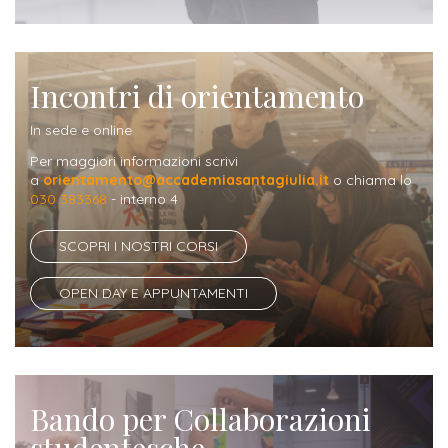
Iscriversi
Gli
Incontri di orientamento
step
per
In sede e online
diventare
Per maggiori informazioni scrivi
un
a
orientamento@accademiasantagiulia.it
o chiama lo
030 383368
- interno 4
nostro
studente
SCOPRI I NOSTRI CORSI
ORIENTAMENTO
OPEN DAY E APPUNTAMENTI
Sbocchi
professionali
Bando per Collaborazioni
Richiedi
Informazioni