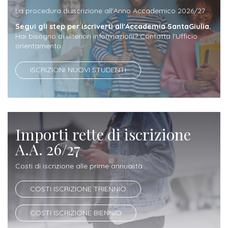
Iscrizione
La procedura di iscrizione all'Anno Accademico 2026/27
Opportunità
a
Segui gli step per iscriverti all'Accademia SantaGiulia.
Hai bisogno di ulteriori informazioni? Contatta l'Ufficio
di
corsi
orientamento.
lavoro
singoli
ISCRIZIONI NUOVI STUDENTI
SERVIZI
Costi
iscrizione
Importi rette di iscrizione
triennio
A.A. 26/27
Costi
Costi di iscrizione alle prime annualità
iscrizione
COSTI ISCRIZIONE TRIENNIO
biennio
COSTI ISCRIZIONE BIENNIO
Come