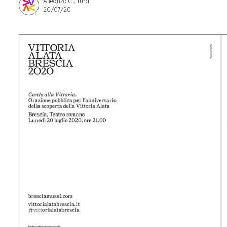
Alleanza Cultura
20/07/20
Apprendistato per g
Stage attivabili
Opportunità di lav