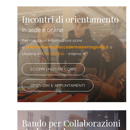
Incontri di orientamento
In sede e online
Per maggiori informazioni scrivi
a
orientamento@accademiasantagiulia.it
o
chiama lo
030 383368
- interno 4
SCOPRI I NOSTRI CORSI
OPEN DAY E APPUNTAMENTI
Bando per Collaborazioni