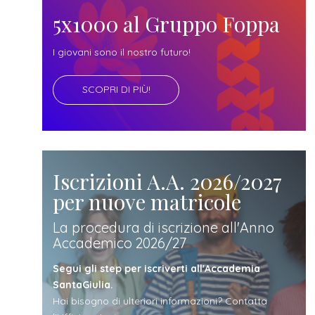
futuro
5x1000 al Gruppo Foppa
studente
I giovani sono il nostro futuro!
SCOPRI DI PIÙ!
genitore
di uno
studente
Iscrizioni A.A. 2026/2027
per nuove matricole
studente
La procedura di iscrizione all'Anno
Accademico 2026/27
iscritto
Segui gli step per iscriverti all'Accademia
SantaGiulia.
Hai bisogno di ulteriori informazioni? Contatta