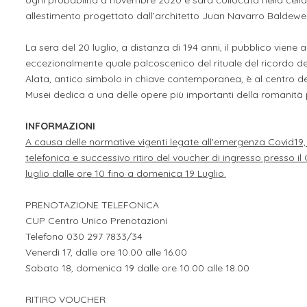
ogni probabilità a novembre 2020 e sarà collocata nella cella 
allestimento progettato dall’architetto Juan Navarro Baldew
La sera del 20 luglio, a distanza di 194 anni, il pubblico viene 
eccezionalmente quale palcoscenico del rituale del ricordo dell
Alata, antico simbolo in chiave contemporanea, è al centro de
Musei dedica a una delle opere più importanti della romanità
INFORMAZIONI
A causa delle normative vigenti legate all'emergenza Covid19, i
telefonica e successivo ritiro del voucher di ingresso presso il
luglio dalle ore 10 fino a domenica 19 Luglio.
PRENOTAZIONE TELEFONICA
CUP Centro Unico Prenotazioni
Telefono 030 297 7833/34
Venerdì 17, dalle ore 10.00 alle 16.00
Sabato 18, domenica 19 dalle ore 10.00 alle 18.00
RITIRO VOUCHER