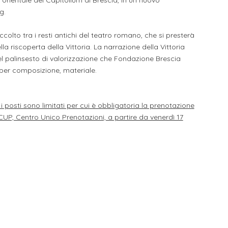
orientale del Capitolium di Brescia, in un nuovo
eg.
accolto tra i resti antichi del teatro romano, che si presterà
a riscoperta della Vittoria. La narrazione della Vittoria
l palinsesto di valorizzazione che Fondazione Brescia
 per composizione, materiale.
 posti sono limitati per cui è obbligatoria la prenotazione
 CUP, Centro Unico Prenotazioni, a partire da venerdì 17