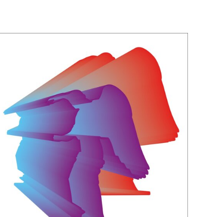
li studenti
oro