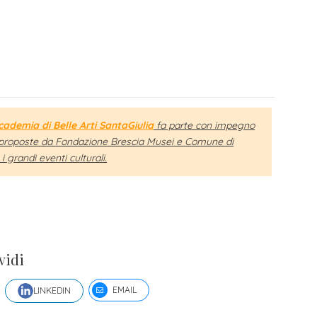
ademia di Belle Arti SantaGiulia
fa parte con impegno
ve proposte da Fondazione Brescia Musei e Comune di
 grandi eventi culturali.
vidi
EMAIL
LINKEDIN