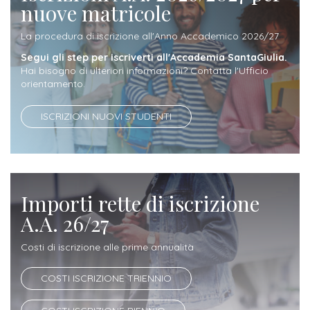
ITALIA
nuove matricole
Alloggi
Istituzioni
ALTRI
Fiere
La procedura di iscrizione all'Anno Accademico 2026/27
LIVELLI
Modulistica
e
DI
Amministrazioni
Segui gli step per iscriverti all'Accademia SantaGiulia.
FORMAZIONE
Hai bisogno di ulteriori informazioni? Contatta l'Ufficio
saloni
Consulta
orientamento.
Collaborazioni
Master
dell'orientamento
Studentesca
Executive
ISCRIZIONI NUOVI STUDENTI
Partners
SERVIZI
AL
ATTIVITÀ
LAVORO
DIDATTICA
Apprendistato
Materie
Importi rette di iscrizione
per
di
A.A. 26/27
gli
studio
Costi di iscrizione alle prime annualità
studenti
Progetti
COSTI ISCRIZIONE TRIENNIO
Stage
studenti
attivabili