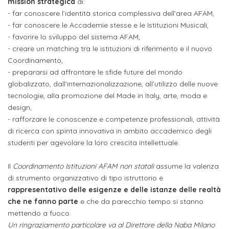
studente
mission strategica
di:
Didattico
ERASMUS+
Concorsi
TO-
Servizi
di
Iscriviti
Accademia
- far conoscere l’identità storica complessiva dell’area AFAM,
genitore
ONE
allo
- far conoscere le Accademie stesse e le Istituzioni Musicali,
Stage
alla
SantaGiulia
Autorizzazioni
Reclutamento
Progetti
- favorire lo sviluppo del sistema AFAM,
studente
di
Newsletter
Ministeriali
Terza
Iscrizione
- creare un matching tra le istituzioni di riferimento e il nuovo
Apprendistato
DIPARTIMENTI
Coordinamento,
uno
Missione
a
Internazionalizzazione
per
ISCRIVITI
Nucleo
- prepararsi ad affrontare le sfide future del mondo
Dipartimento
IN
corsi
studente
le
globalizzato, dall’internazionalizzazione, all’utilizzo delle nuove
di
ACCADEMIA
OPPORTUNITÀ
Aziende
di
singoli
tecnologie, alla promozione del Made in Italy, arte, moda e
INTERNAZIONALI
Aziende
Valutazione
studente
e stage
Arti
Come
design,
ERASMUS+
Gli
- rafforzare le conoscenze e competenze professionali, attività
Visive
Iscriversi
Login
iscritto
ECTS
di ricerca con spinta innovativa in ambito accademico degli
News
step
aziende
studenti per agevolare la loro crescita intellettuale.
SERVIZI
Dipartimento
docente
Gli
per
Manualistica
ALLO
Orientamento
STUDIO
di
step
diventare
Il
Coordinamento Istituzioni AFAM non statali
assume la valenza
OPPORTUNITÀ
referente
PER
Comunicazione
di strumento organizzativo di tipo istruttorio e
Organigramma
per
un
Inclusione
Contatti
GLI
rappresentativo delle esigenze e delle istanze delle realtà
d'azienda
STUDENTI
e
diventare
nostro
che ne fanno parte
e che da parecchio tempo si stanno
Laboratori
Didattica
Carriera
un
studente
mettendo a fuoco.
Stage
e
dell'arte
Un ringraziamento particolare va al Direttore della Naba Milano
Alias
nostro