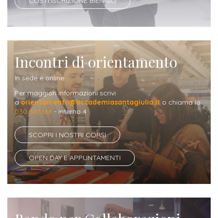
COSTI ISCRIZIONE BIENNIO
Iscrizione
Opportunità
a
di
corsi
lavoro
singoli
Incontri di orientamento
SERVIZI
In sede e online
Per maggiori informazioni scrivi
Costi
a
orientamento@accademiasantagiulia.it
o chiama lo
030 383368
- interno 4
iscrizione
triennio
SCOPRI I NOSTRI CORSI
Costi
OPEN DAY E APPUNTAMENTI
iscrizione
biennio
Come