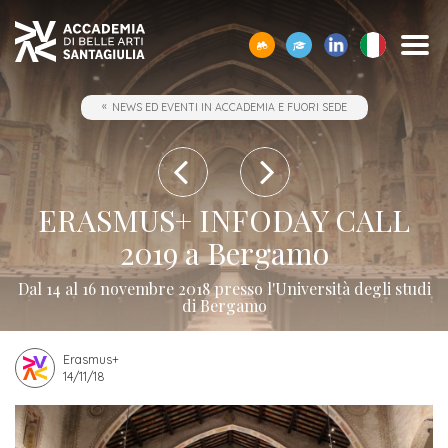
SCOPRI
TUTTI
CORPO
IO01
OPPORTUNITÀ
STUDIARE
ACCADEMIA
SEGUI
SCEGLI
SEMPRE
NEWS ED EVENTI IN ACCADEMIA E FUORI SEDE
CERCA
ACCADEMIA
I
DOCENTE
-
ALL’ESTERO
E
I
LA
A
SANTAGIULIA
CORSI
UMANESIMO
LE
NOSTRI
GIUSTA
TUA
Borse
DI
TECNOLOGICO
AZIENDE
EVENTI
DIREZIONE
DISPOSIZIONE
Docenti
ERASMUS+
Accademia
ACCADEMIA
di
Accademia
SANTAGIULIA
di
Rivista
Sbocchi
News
Open
Contatti
studio
ERASMUS+ INFODAY CALL
SantaGiulia
Corsi
Accademia
IO01
professionali
ed
Day
dell'Accademia
Tutti
e
2019 a Bergamo
di
SantaGiulia
Umanesimo
Eventi
e
SantaGiulia
Messaggio
i
Collaborazioni
Modulistica
studio
Dal 14 al 16 novembre 2018 presso l'Università degli studi
tecnologico
in
attività
del
trienni,
studentesche
di Bergamo
OPPORTUNITÀ
Dove
Accademia
di
Direttore
bienni
Registra
Docenti
Siamo
Progetti
Finanziamento
e
orientamento
specialistici
possibile
l'azienda
Erasmus+
Statuto
Terza
14/11/18
"per
fuori
Rivista
e
Richiedi
Appuntamenti
futuro
Missione
Merito"
sede
Invia
IO01
Master
Informazioni
Regolamento
ONE-
proposta
di