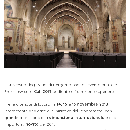
studente
Didattico
ERASMUS+
Concorsi
TO-
Servizi
di
Iscriviti
Accademia
genitore
ONE
allo
Stage
alla
SantaGiulia
Autorizzazioni
Reclutamento
Progetti
studente
di
Newsletter
Ministeriali
Terza
Iscrizione
Apprendistato
DIPARTIMENTI
uno
Missione
a
Internazionalizzazione
per
ISCRIVITI
Nucleo
Dipartimento
IN
corsi
studente
le
di
ACCADEMIA
OPPORTUNITÀ
Aziende
di
singoli
INTERNAZIONALI
Aziende
Valutazione
studente
e stage
Arti
Come
ERASMUS+
Gli
Visive
Iscriversi
Login
iscritto
ECTS
News
step
aziende
SERVIZI
Dipartimento
docente
Gli
L’Università degli Studi di Bergamo
ospita l’evento annuale
per
Manualistica
ALLO
Orientamento
Erasmus+ sulla
Call 2019
dedicato all’istruzione superiore.
STUDIO
di
step
diventare
OPPORTUNITÀ
referente
PER
Comunicazione
Organigramma
per
un
Tre le giornate di lavoro - il
14,
15
e
16
novembre 2018 -
Inclusione
Contatti
GLI
d'azienda
STUDENTI
e
diventare
interamente dedicate alle iniziative del Programma, con
nostro
Laboratori
grande attenzione alla
dimensione internazionale
e alle
Didattica
Carriera
un
studente
Stage
importanti
novità
del 2019.
e
dell'arte
Alias
nostro