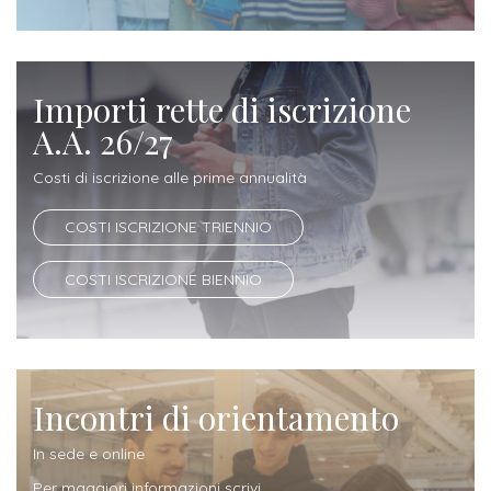
Iscrizione
Opportunità
a
di
corsi
Importi rette di iscrizione
lavoro
singoli
A.A. 26/27
SERVIZI
Costi di iscrizione alle prime annualità
Costi
COSTI ISCRIZIONE TRIENNIO
iscrizione
COSTI ISCRIZIONE BIENNIO
triennio
Costi
iscrizione
Incontri di orientamento
biennio
In sede e online
Come
Per maggiori informazioni scrivi