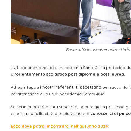
Fonte: ufficio orientamento - Un'
L'Ufficio orientamento di Accademia SantaGiulia partecipa d
all'
orientamento scolastico post diploma e post laurea.
Ad
ogni tappa
i nostri referenti ti aspettano
per raccontarti
caratteristiche e i plus di Accademia SantaGiulia.
Se sei in quarta o quinta superiore, oppure già in possesso di 
aspettiamo nella città a te più vicina per
conoscerci di perso
Ecco dove potrai incontrarci nell'autunno 2024: