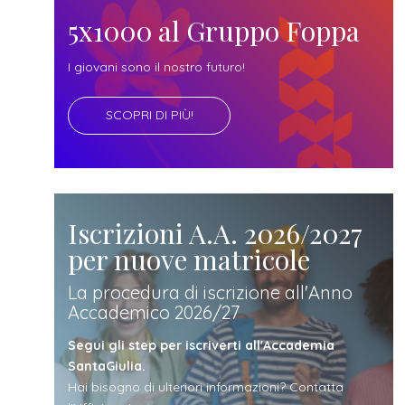
futuro
5x1000 al Gruppo Foppa
studente
I giovani sono il nostro futuro!
SCOPRI DI PIÙ!
genitore
di uno
studente
Iscrizioni A.A. 2026/2027
per nuove matricole
studente
La procedura di iscrizione all'Anno
Accademico 2026/27
iscritto
Segui gli step per iscriverti all'Accademia
SantaGiulia.
Hai bisogno di ulteriori informazioni? Contatta