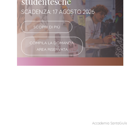
studentesche
SCADENZA: 17 AGOSTO 2026
SCOPRI DI PIÙ
COMPILA LA DOMANDA:
AREA RISERVATA
Accademia SantaGiulia