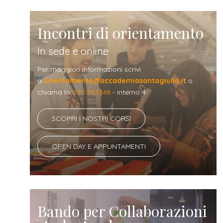
Incontri di orientamento
In sede e online
Per maggiori informazioni scrivi
a
orientamento@accademiasantagiulia.it
o
chiama lo
030 383368
- interno 4
SCOPRI I NOSTRI CORSI
OPEN DAY E APPUNTAMENTI
Bando per Collaborazioni