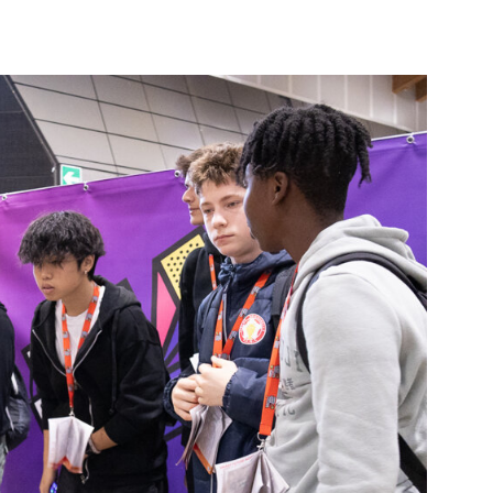
li studenti
oro