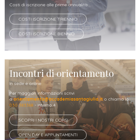
Costi di iscrizione alle prime annualità
Iscriviti
COSTI ISCRIZIONE TRIENNIO
alla
Newsletter
COSTI ISCRIZIONE BIENNIO
Incontri di orientamento
In sede e online
Per maggiori informazioni scrivi
a
orientamento@accademiasantagiulia.it
o chiama lo
030 383368
- interno 4
SCOPRI I NOSTRI CORSI
OPEN DAY E APPUNTAMENTI