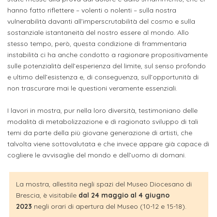
attivabili
sede
Iscriviti
hanno fatto riflettere – volenti o nolenti – sulla nostra
studente
Dipartimento
Iscrizione
vulnerabilità davanti all’imperscrutabilità del cosmo e sulla
alla
Opportunità
TERZA
sostanziale istantaneità del nostro essere al mondo. Allo
di
a
Newsletter
MISSIONE
di
stesso tempo, però, questa condizione di frammentaria
Progettazione
corsi
lavoro
instabilità ci ha anche condotto a ragionare propositivamente
Progetti
OPPORTUNITÀ
e
singoli
sulle potenzialità dell’esperienza del limite, sul senso profondo
Terza
e ultimo dell’esistenza e, di conseguenza, sull’opportunità di
Arti
Aziende
FSL
non trascurare mai le questioni veramente essenziali.
Missione
Laboratori
Applicate
convenzionate
e
e
I lavori in mostra, pur nella loro diversità, testimoniano delle
attività
CAPITALE
DOTTORATI
sede
modalità di metabolizzazione e di ragionato sviluppo di tali
ITALIANA
per
DI
DELLA
temi da parte della più giovane generazione di artisti, che
RICERCA
CULTURA
gli
Servizio
talvolta viene sottovalutata e che invece appare già capace di
2023
Arti
Istituti
cogliere le avvisaglie del mondo e dell’uomo di domani.
di
BGBS2023
Visive
Superiori
stampa
e
La mostra, allestita negli spazi del Museo Diocesano di
RETE
INCONTRIAMOCI
Brescia, è visitabile
dal 24 maggio al 4 giugno
Biblioteca
Umanesimo
DI
IN
2023
negli orari di apertura del Museo (10-12 e 15-18).
COLLABORAZIONE
TUTTA
Tecnologico