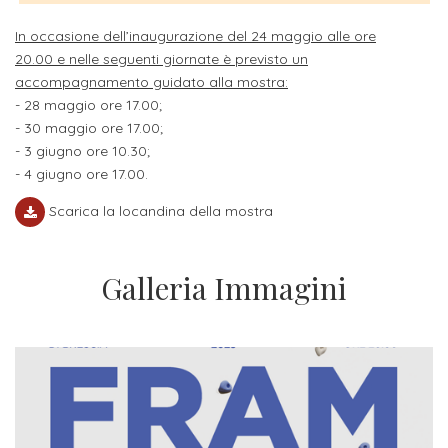
ITALIA
Alloggi
Istituzioni
In occasione dell’inaugurazione del 24 maggio alle ore
ALTRI
Fiere
LIVELLI
20.00 e nelle seguenti giornate è previsto un
Modulistica
e
DI
Amministrazioni
accompagnamento guidato alla mostra:
FORMAZIONE
- 28 maggio ore 17.00;
saloni
Consulta
Collaborazioni
- 30 maggio ore 17.00;
Master
dell'orientamento
Studentesca
- 3 giugno ore 10.30;
Executive
- 4 giugno ore 17.00.
Partners
SERVIZI
AL
Scarica la locandina della mostra
ATTIVITÀ
LAVORO
DIDATTICA
Apprendistato
Materie
Galleria Immagini
per
di
gli
studio
studenti
Progetti
Stage
studenti
attivabili