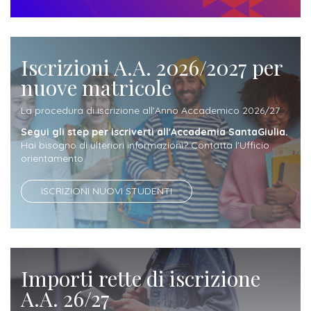
Iscriversi
Gli
Iscrizioni A.A. 2026/2027 per
step
nuove matricole
per
diventare
La procedura di iscrizione all'Anno Accademico 2026/27
un
Segui gli step per iscriverti all'Accademia SantaGiulia.
nostro
Hai bisogno di ulteriori informazioni? Contatta l'Ufficio
orientamento.
studente
ISCRIZIONI NUOVI STUDENTI
ORIENTAMENTO
Sbocchi
professionali
Importi rette di iscrizione
Richiedi
A.A. 26/27
Informazioni