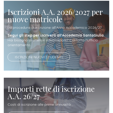
attivabili
sede
Iscriviti
studente
Iscrizioni A.A. 2026/2027 per
Dipartimento
Iscrizione
alla
Opportunità
nuove matricole
TERZA
di
a
Newsletter
MISSIONE
di
Progettazione
corsi
La procedura di iscrizione all'Anno Accademico 2026/27
lavoro
Progetti
OPPORTUNITÀ
e
singoli
Segui gli step per iscriverti all'Accademia SantaGiulia.
Terza
Hai bisogno di ulteriori informazioni? Contatta l'Ufficio
Arti
Aziende
FSL
orientamento.
Missione
Laboratori
Applicate
convenzionate
e
e
ISCRIZIONI NUOVI STUDENTI
attività
CAPITALE
DOTTORATI
sede
ITALIANA
per
DI
DELLA
RICERCA
CULTURA
gli
Servizio
2023
Arti
Istituti
di
Importi rette di iscrizione
BGBS2023
Visive
Superiori
stampa
A.A. 26/27
e
RETE
INCONTRIAMOCI
Biblioteca
Umanesimo
DI
Costi di iscrizione alle prime annualità
IN
COLLABORAZIONE
TUTTA
Tecnologico