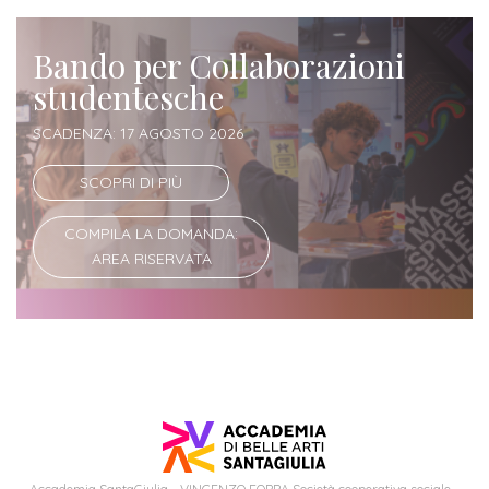
Iscrizione
Opportunità
Bando per Collaborazioni
a
di
studentesche
corsi
lavoro
singoli
SCADENZA: 17 AGOSTO 2026
SERVIZI
SCOPRI DI PIÙ
Costi
COMPILA LA DOMANDA:
iscrizione
AREA RISERVATA
triennio
Costi
iscrizione
biennio
Come