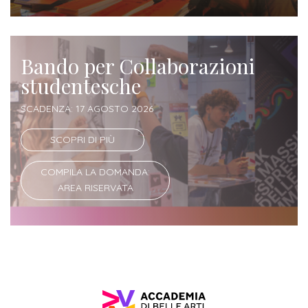
Iscrizione
Opportunità
a
di
corsi
Bando per Collaborazioni
lavoro
singoli
studentesche
SCADENZA: 17 AGOSTO 2026
SERVIZI
Costi
SCOPRI DI PIÙ
iscrizione
COMPILA LA DOMANDA:
triennio
AREA RISERVATA
Costi
iscrizione
biennio
Come