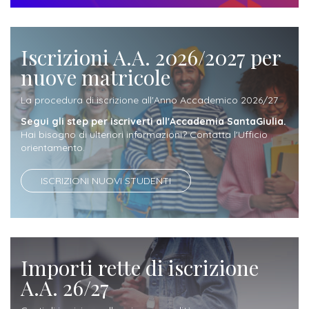
attivabili
sede
Iscriviti
studente
Dipartimento
Iscrizione
alla
Opportunità
TERZA
di
Iscrizioni A.A. 2026/2027 per
a
Newsletter
MISSIONE
di
nuove matricole
Progettazione
corsi
lavoro
Progetti
OPPORTUNITÀ
e
singoli
La procedura di iscrizione all'Anno Accademico 2026/27
Terza
Arti
Aziende
FSL
Segui gli step per iscriverti all'Accademia SantaGiulia.
Missione
Laboratori
Applicate
convenzionate
Hai bisogno di ulteriori informazioni? Contatta l'Ufficio
e
orientamento.
e
attività
CAPITALE
DOTTORATI
sede
ITALIANA
per
DI
ISCRIZIONI NUOVI STUDENTI
DELLA
RICERCA
CULTURA
gli
Servizio
2023
Arti
Istituti
di
BGBS2023
Visive
Superiori
stampa
Importi rette di iscrizione
e
RETE
INCONTRIAMOCI
A.A. 26/27
Biblioteca
Umanesimo
DI
IN
COLLABORAZIONE
TUTTA
Tecnologico