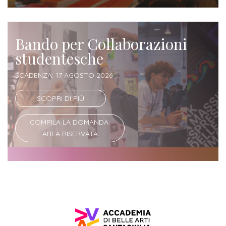
Iscrizione
Opportunità
a
di
Bando per Collaborazioni
corsi
lavoro
studentesche
singoli
SCADENZA: 17 AGOSTO 2026
SERVIZI
SCOPRI DI PIÙ
Costi
iscrizione
COMPILA LA DOMANDA:
triennio
AREA RISERVATA
Costi
iscrizione
biennio
Come