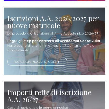
attivabili
sede
Iscriviti
studente
Dipartimento
Iscrizione
alla
Opportunità
Iscrizioni A.A. 2026/2027 per
TERZA
di
a
Newsletter
MISSIONE
di
nuove matricole
Progettazione
corsi
lavoro
Progetti
OPPORTUNITÀ
e
singoli
La procedura di iscrizione all'Anno Accademico 2026/27
Terza
Arti
Aziende
Segui gli step per iscriverti all'Accademia SantaGiulia.
FSL
Missione
Laboratori
Hai bisogno di ulteriori informazioni? Contatta l'Ufficio
Applicate
convenzionate
e
orientamento.
e
attività
CAPITALE
DOTTORATI
sede
ITALIANA
ISCRIZIONI NUOVI STUDENTI
per
DI
DELLA
RICERCA
CULTURA
gli
Servizio
2023
Arti
Istituti
di
BGBS2023
Visive
Superiori
stampa
Importi rette di iscrizione
e
RETE
A.A. 26/27
INCONTRIAMOCI
Biblioteca
Umanesimo
DI
IN
COLLABORAZIONE
TUTTA
Tecnologico
Costi di iscrizione alle prime annualità