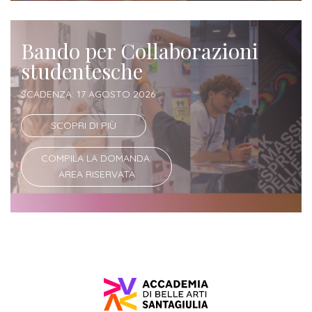
Iscrizione
Opportunità
a
Bando per Collaborazioni
di
corsi
studentesche
lavoro
singoli
SCADENZA: 17 AGOSTO 2026
SERVIZI
SCOPRI DI PIÙ
Costi
COMPILA LA DOMANDA:
iscrizione
AREA RISERVATA
triennio
Costi
iscrizione
biennio
Come