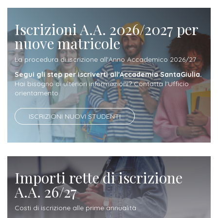
attivabili
sede
Iscriviti
studente
Dipartimento
Iscrizione
alla
Iscrizioni A.A. 2026/2027 per
Opportunità
TERZA
di
a
Newsletter
nuove matricole
MISSIONE
di
Progettazione
corsi
lavoro
La procedura di iscrizione all'Anno Accademico 2026/27
Progetti
OPPORTUNITÀ
e
singoli
Segui gli step per iscriverti all'Accademia SantaGiulia.
Terza
Arti
Aziende
FSL
Hai bisogno di ulteriori informazioni? Contatta l'Ufficio
Missione
Laboratori
orientamento.
Applicate
convenzionate
e
e
attività
CAPITALE
ISCRIZIONI NUOVI STUDENTI
DOTTORATI
sede
ITALIANA
per
DI
DELLA
RICERCA
CULTURA
gli
Servizio
2023
Arti
Istituti
di
BGBS2023
Visive
Superiori
Importi rette di iscrizione
stampa
e
A.A. 26/27
RETE
INCONTRIAMOCI
Biblioteca
Umanesimo
DI
IN
Costi di iscrizione alle prime annualità
COLLABORAZIONE
TUTTA
Tecnologico