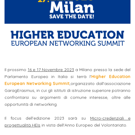
studente
Didattico
ERASMUS+
Concorsi
TO-
Servizi
di
Iscriviti
Accademia
genitore
ONE
allo
Stage
alla
SantaGiulia
Autorizzazioni
Reclutamento
Progetti
studente
di
Newsletter
Ministeriali
Terza
Iscrizione
Apprendistato
DIPARTIMENTI
uno
Missione
a
Internazionalizzazione
per
ISCRIVITI
Nucleo
Dipartimento
IN
corsi
studente
le
di
ACCADEMIA
OPPORTUNITÀ
Aziende
di
singoli
INTERNAZIONALI
Aziende
Valutazione
studente
e stage
Arti
Come
Il prossimo
16 e 17 Novembre 2023
a Milano presso la sede del
ERASMUS+
Gli
Visive
Iscriversi
Login
iscritto
ECTS
Parlamento Europeo in Italia si terrà l'
Higher Education
News
step
aziende
European Networking Summit
,organizzato dall'associazione
SERVIZI
Dipartimento
docente
Gli
per
GaragErasmus, in cui gli istituti di istruzione superiore potranno
Manualistica
ALLO
Orientamento
STUDIO
di
step
confrontarsi su argomenti di comune interesse, oltre alle
diventare
OPPORTUNITÀ
referente
PER
opportunità di networking.
Comunicazione
Organigramma
per
un
Inclusione
Contatti
GLI
d'azienda
STUDENTI
e
diventare
nostro
Il focus dell’edizione 2023 sarà su
Micro-credenziali e
Laboratori
Didattica
Carriera
un
studente
progettualità HEIs
in vista dell'Anno Europeo del Volontariato.
Stage
e
dell'arte
Alias
nostro