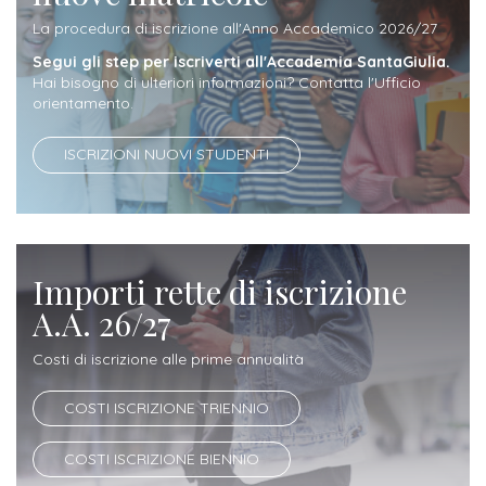
ITALIA
Alloggi
Istituzioni
La procedura di iscrizione all'Anno Accademico 2026/27
ALTRI
Fiere
Segui gli step per iscriverti all'Accademia SantaGiulia.
LIVELLI
Modulistica
e
DI
Amministrazioni
Hai bisogno di ulteriori informazioni? Contatta l'Ufficio
FORMAZIONE
orientamento.
saloni
Consulta
Collaborazioni
Master
dell'orientamento
Studentesca
ISCRIZIONI NUOVI STUDENTI
Executive
Partners
SERVIZI
AL
ATTIVITÀ
LAVORO
DIDATTICA
Importi rette di iscrizione
Apprendistato
Materie
A.A. 26/27
per
di
gli
Costi di iscrizione alle prime annualità
studio
studenti
COSTI ISCRIZIONE TRIENNIO
Progetti
Stage
studenti
COSTI ISCRIZIONE BIENNIO
attivabili