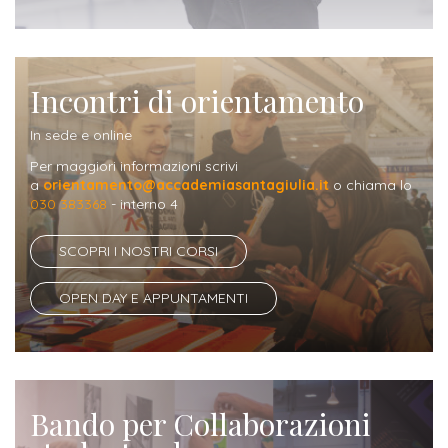
Iscrizione
Opportunità
a
di
corsi
Incontri di orientamento
lavoro
singoli
In sede e online
SERVIZI
Per maggiori informazioni scrivi
a
orientamento@accademiasantagiulia.it
o chiama lo
Costi
030 383368
- interno 4
iscrizione
SCOPRI I NOSTRI CORSI
triennio
OPEN DAY E APPUNTAMENTI
Costi
iscrizione
biennio
Bando per Collaborazioni
Come