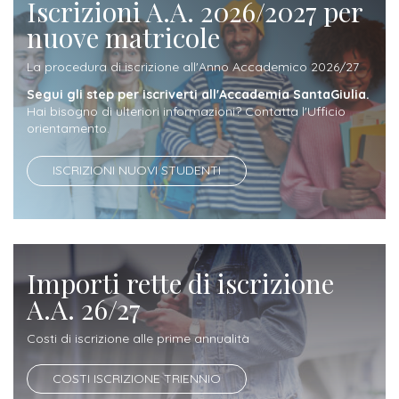
Iscrizioni A.A. 2026/2027 per
Iscrizione
nuove matricole
Opportunità
a
di
La procedura di iscrizione all'Anno Accademico 2026/27
corsi
lavoro
Segui gli step per iscriverti all'Accademia SantaGiulia.
singoli
Hai bisogno di ulteriori informazioni? Contatta l'Ufficio
orientamento.
SERVIZI
ISCRIZIONI NUOVI STUDENTI
Costi
iscrizione
triennio
Importi rette di iscrizione
Costi
A.A. 26/27
iscrizione
biennio
Costi di iscrizione alle prime annualità
Come
COSTI ISCRIZIONE TRIENNIO