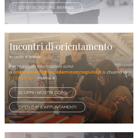
Iscriversi
COSTI ISCRIZIONE BIENNIO
Gli
step
per
Incontri di orientamento
diventare
un
In sede e online
nostro
Per maggiori informazioni scrivi
a
orientamento@accademiasantagiulia.it
o chiama lo
studente
030 383368
- interno 4
ORIENTAMENTO
SCOPRI I NOSTRI CORSI
Sbocchi
OPEN DAY E APPUNTAMENTI
professionali
Richiedi
Informazioni