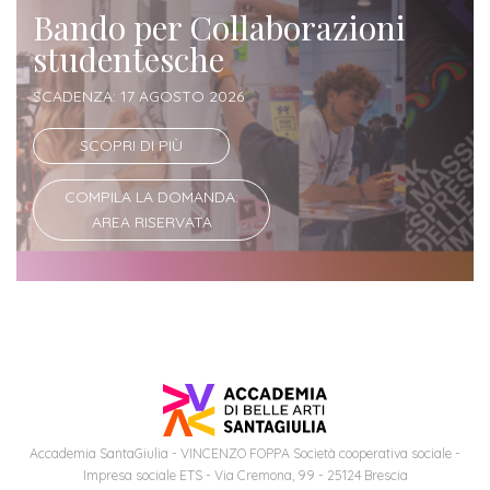
Bando per Collaborazioni
studentesche
Iscriviti
alla
SCADENZA: 17 AGOSTO 2026
Newsletter
SCOPRI DI PIÙ
COMPILA LA DOMANDA:
AREA RISERVATA
Accademia SantaGiulia - VINCENZO FOPPA Società cooperativa sociale -
Impresa sociale ETS - Via Cremona, 99 - 25124 Brescia