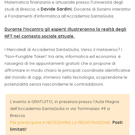
attivabili
Matematica finanziaria e attuariale presso l'Università degli
sede
Iscriviti
studente
studi di Brescia, e
Davide Sardini
, Docente di Sistemi interattivi
Dipartimento
Iscrizione
alla
Opportunità
e Fondamenti d'informatica all'Accademia SantaGiulia.
TERZA
di
a
Newsletter
MISSIONE
di
Durante l'incontro gli esperti illustreranno la realtà degli
Progettazione
corsi
lavoro
NFT nel contesto sociale attuale.
Progetti
OPPORTUNITÀ
e
singoli
Terza
Arti
Aziende
I Mercoledì di Accademia SantaGiulia, Verso il metaverso? I
FSL
Missione
Laboratori
"Non-Fungible Token" tra arte, informatica ed economia. è
Applicate
convenzionate
e
rassegna di tre appuntamenti gratuiti che si propone di
e
attività
affrontare in modo chiaro le principali coordinate identificative
CAPITALE
DOTTORATI
sede
ITALIANA
del mondo di oggi, immerso nella tecnologia, scoprendone le
per
DI
DELLA
RICERCA
potenzialità senza nasconderne le contraddizioni.
CULTURA
gli
Servizio
2023
Arti
Istituti
di
L'evento è GRATUITO, in presenza presso l'Aula Magna
BGBS2023
Visive
Superiori
stampa
dell'Accademia SantaGiulia in via Tommaseo 49 a
e
Brescia.
RETE
INCONTRIAMOCI
Per partecipare è NECESSARIA LA REGISTRAZIONE.
Posti
Biblioteca
Umanesimo
DI
IN
limitati!
COLLABORAZIONE
TUTTA
Tecnologico