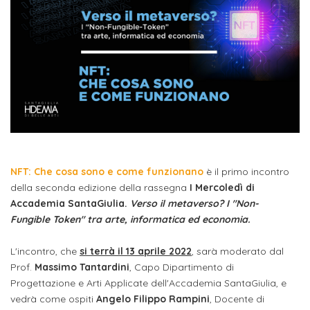
studente
Didattico
ERASMUS+
Concorsi
TO-
Servizi
di
Iscriviti
Accademia
genitore
ONE
allo
Stage
alla
SantaGiulia
Autorizzazioni
Reclutamento
Progetti
studente
di
Newsletter
Ministeriali
Terza
Iscrizione
Apprendistato
DIPARTIMENTI
uno
Missione
a
Internazionalizzazione
per
ISCRIVITI
Nucleo
Dipartimento
IN
corsi
studente
le
di
ACCADEMIA
OPPORTUNITÀ
Aziende
di
singoli
INTERNAZIONALI
Aziende
Valutazione
studente
e stage
Arti
Come
ERASMUS+
Gli
Visive
Iscriversi
Login
NFT: Che cosa sono e come funzionano
è il primo incontro
iscritto
ECTS
News
step
della seconda edizione della rassegna
I Mercoledì di
aziende
SERVIZI
Dipartimento
docente
Gli
per
Accademia SantaGiulia.
Verso il metaverso? I "Non-
Manualistica
ALLO
Orientamento
Fungible Token" tra arte, informatica ed economia.
STUDIO
di
step
diventare
OPPORTUNITÀ
referente
PER
Comunicazione
Organigramma
per
un
Inclusione
Contatti
GLI
L'incontro, che
si terrà il 13 aprile 2022
, sarà moderato dal
d'azienda
STUDENTI
e
diventare
nostro
Prof.
Massimo Tantardini
, Capo Dipartimento di
Laboratori
Didattica
Progettazione e Arti Applicate dell'Accademia SantaGiulia, e
Carriera
un
studente
Stage
vedrà come ospiti
Angelo Filippo Rampini
, Docente di
e
dell'arte
Alias
nostro