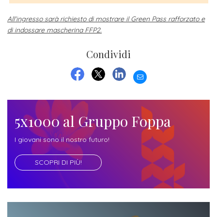
ITALIA
Alloggi
Istituzioni
All'ingresso sarà richiesto di mostrare il Green Pass rafforzato e
ALTRI
Fiere
LIVELLI
Modulistica
di indossare mascherina FFP2.
e
DI
Amministrazioni
FORMAZIONE
saloni
Condividi
Consulta
Collaborazioni
Master
dell'orientamento
Studentesca
EMAIL
Executive
FACEBOOK
TWITTER
LINKEDIN
Partners
SERVIZI
AL
ATTIVITÀ
LAVORO
DIDATTICA
5x1000 al Gruppo Foppa
Apprendistato
Materie
I giovani sono il nostro futuro!
per
di
gli
SCOPRI DI PIÙ!
studio
studenti
Progetti
Stage
studenti
attivabili