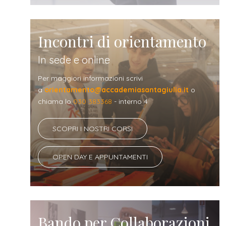
Incontri di orientamento
In sede e online
Per maggiori informazioni scrivi
a
orientamento@accademiasantagiulia.it
o
chiama lo
030 383368
- interno 4
SCOPRI I NOSTRI CORSI
OPEN DAY E APPUNTAMENTI
Bando per Collaborazioni