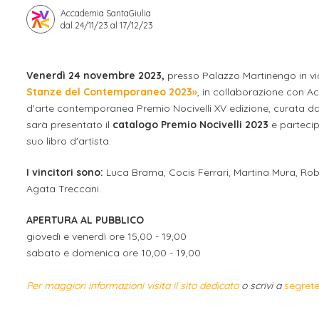
Accademia SantaGiulia
Apprendistato per g
dal 24/11/23 al 17/12/23
Stage attivabili
Opportunità di lav
Venerdì 24 novembre 2023,
presso Palazzo Martinengo in via
Stanze del Contemporaneo 2023»
, in collaborazione con A
d'arte contemporanea Premio Nocivelli XV edizione, curata da
sarà presentato il
catalogo Premio Nocivelli 2023
e partecip
suo libro d'artista.
I vincitori sono:
Luca Brama, Cocis Ferrari, Martina Mura, Robe
Agata Treccani.
APERTURA AL PUBBLICO
giovedì e venerdì ore 15,00 - 19,00
sabato e domenica ore 10,00 - 19,00
Per maggiori informazioni visita il sito dedicato
o scrivi a
segrete