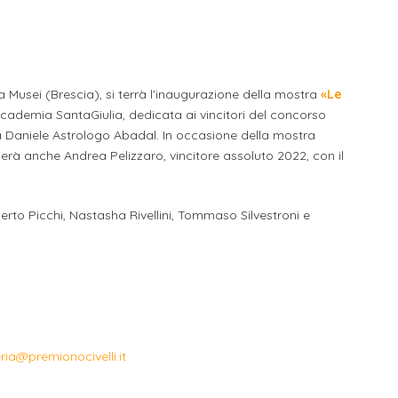
li studenti
oro
 Musei (Brescia), si terrà l'inaugurazione della mostra
«
Le
ccademia SantaGiulia, dedicata ai vincitori del concorso
 Daniele Astrologo Abadal. I n occasione della mostra
erà anche Andrea Pelizzaro, vincitore assoluto 2022, con il
rto Picchi, Nastasha Rivellini, Tommaso Silvestroni e
ria@premionocivelli.it