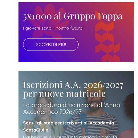
futuro
5x1000 al Gruppo Foppa
studente
I giovani sono il nostro futuro!
genitore
SCOPRI DI PIÙ!
di uno
studente
Iscrizioni A.A. 2026/2027
per nuove matricole
studente
La procedura di iscrizione all'Anno
Accademico 2026/27
iscritto
Segui gli step per iscriverti all'Accademia
SantaGiulia.
Hai bisogno di ulteriori informazioni? Contatta