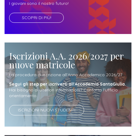
ITALIA
Alloggi
I giovani sono il nostro futuro!
Istituzioni
ALTRI
Fiere
SCOPRI DI PIÙ!
LIVELLI
Modulistica
e
DI
Amministrazioni
FORMAZIONE
saloni
Consulta
Collaborazioni
Master
dell'orientamento
Studentesca
Executive
Iscrizioni A.A. 2026/2027 per
Partners
SERVIZI
nuove matricole
AL
ATTIVITÀ
LAVORO
DIDATTICA
La procedura di iscrizione all'Anno Accademico 2026/27
Apprendistato
Materie
Segui gli step per iscriverti all'Accademia SantaGiulia.
Hai bisogno di ulteriori informazioni? Contatta l'Ufficio
per
di
orientamento.
gli
studio
studenti
ISCRIZIONI NUOVI STUDENTI
Progetti
Stage
studenti
attivabili