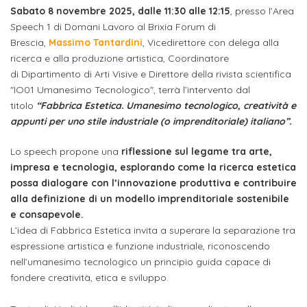
studente
Didattico
ERASMUS+
Concorsi
TO-
Servizi
Sabato 8 novembre 2025, dalle 11:30 alle 12:15
, presso l’Area
di
Iscriviti
Accademia
genitore
Speech 1 di Domani Lavoro al Brixia Forum di
ONE
allo
Stage
alla
SantaGiulia
Autorizzazioni
Reclutamento
Brescia,
Massimo Tantardini
,
Vicedirettore con delega alla
Progetti
studente
di
Newsletter
ricerca e alla produzione artistica, Coordinatore
Ministeriali
Terza
Iscrizione
Apprendistato
DIPARTIMENTI
di Dipartimento di Arti Visive e Direttore della rivista scientifica
uno
Missione
a
Internazionalizzazione
"IO01 Umanesimo Tecnologico", terrà l’intervento dal
per
ISCRIVITI
Nucleo
Dipartimento
IN
corsi
titolo
“Fabbrica Estetica. Umanesimo tecnologico, creatività e
studente
le
di
ACCADEMIA
OPPORTUNITÀ
appunti per uno stile industriale (o imprenditoriale) italiano”.
Aziende
di
singoli
INTERNAZIONALI
Aziende
Valutazione
studente
e stage
Arti
Come
Lo speech propone una
riflessione sul legame tra arte,
ERASMUS+
Gli
Visive
Iscriversi
impresa e tecnologia, esplorando come la ricerca estetica
Login
iscritto
ECTS
News
step
possa dialogare con l’innovazione produttiva e contribuire
aziende
SERVIZI
Dipartimento
alla definizione di un modello imprenditoriale sostenibile
docente
Gli
per
Manualistica
ALLO
Orientamento
e consapevole.
STUDIO
di
step
diventare
OPPORTUNITÀ
referente
L’idea di Fabbrica Estetica invita a superare la separazione tra
PER
Comunicazione
Organigramma
per
un
espressione artistica e funzione industriale, riconoscendo
Inclusione
Contatti
GLI
d'azienda
STUDENTI
e
diventare
nell’umanesimo tecnologico un principio guida capace di
nostro
Laboratori
fondere creatività, etica e sviluppo.
Didattica
Carriera
un
studente
Stage
e
dell'arte
Alias
nostro