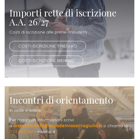
Iscrizione
Importi rette di iscrizione
Opportunità
a
A.A. 26/27
di
corsi
lavoro
Costi di iscrizione alle prime annualità
singoli
COSTI ISCRIZIONE TRIENNIO
SERVIZI
COSTI ISCRIZIONE BIENNIO
Costi
iscrizione
triennio
Incontri di orientamento
Costi
iscrizione
In sede e online
biennio
Per maggiori informazioni scrivi
a
orientamento@accademiasantagiulia.it
o chiama lo
030 383368
- interno 4
Come