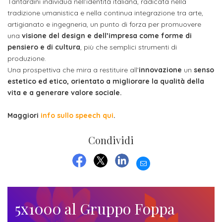
attivabili
Tantardini individua nell’identità italiana, radicata nella
sede
Iscriviti
studente
tradizione umanistica e nella continua integrazione tra arte,
Dipartimento
Iscrizione
alla
artigianato e ingegneria, un punto di forza per promuovere
Opportunità
TERZA
di
una
visione del design e dell’impresa come forme di
a
Newsletter
MISSIONE
di
pensiero e di cultura
, più che semplici strumenti di
Progettazione
corsi
lavoro
produzione.
Progetti
OPPORTUNITÀ
e
singoli
Una prospettiva che mira a restituire all’
innovazione
un
senso
Terza
Arti
Aziende
estetico ed etico, orientato a migliorare la qualità della
FSL
Missione
Laboratori
vita e a generare valore sociale.
Applicate
convenzionate
e
e
attività
Maggiori
info sullo speech qui
.
CAPITALE
DOTTORATI
sede
ITALIANA
per
DI
DELLA
RICERCA
Condividi
CULTURA
gli
Servizio
2023
Arti
Istituti
di
EMAIL
BGBS2023
Visive
FACEBOOK
TWITTER
LINKEDIN
Superiori
stampa
e
RETE
INCONTRIAMOCI
Biblioteca
Umanesimo
5x1000 al Gruppo Foppa
DI
IN
COLLABORAZIONE
TUTTA
Tecnologico