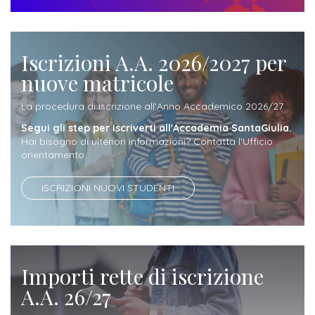
Iscrizione
Opportunità
a
di
Iscrizioni A.A. 2026/2027 per
corsi
lavoro
nuove matricole
singoli
La procedura di iscrizione all'Anno Accademico 2026/27
SERVIZI
Segui gli step per iscriverti all'Accademia SantaGiulia.
Hai bisogno di ulteriori informazioni? Contatta l'Ufficio
Costi
orientamento.
iscrizione
triennio
ISCRIZIONI NUOVI STUDENTI
Costi
iscrizione
biennio
Importi rette di iscrizione
A.A. 26/27
Come