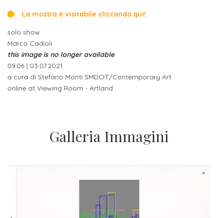
attivabili
sede
Iscriviti
studente
La mostra è visitabile cliccando qui!
Dipartimento
Iscrizione
alla
Opportunità
TERZA
solo show
di
a
Newsletter
MISSIONE
di
Marco Cadioli
Progettazione
corsi
lavoro
this image is no longer available
Progetti
OPPORTUNITÀ
e
singoli
09.06 | 03.07.2021
Terza
a cura di Stefano Monti SMDOT/Contemporary Art
Arti
Aziende
FSL
online at Viewing Room - Artland
Missione
Laboratori
Applicate
convenzionate
e
e
attività
CAPITALE
DOTTORATI
sede
ITALIANA
per
DI
DELLA
Galleria Immagini
RICERCA
CULTURA
gli
Servizio
2023
Arti
Istituti
di
BGBS2023
Visive
Superiori
stampa
e
RETE
INCONTRIAMOCI
Biblioteca
Umanesimo
DI
IN
COLLABORAZIONE
TUTTA
Tecnologico