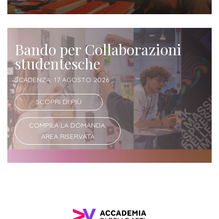
Iscriviti
alla
Bando per Collaborazioni
Newsletter
studentesche
SCADENZA: 17 AGOSTO 2026
SCOPRI DI PIÙ
COMPILA LA DOMANDA:
AREA RISERVATA