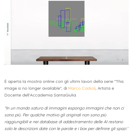
studente
Didattico
ERASMUS+
Concorsi
TO-
Servizi
di
Iscriviti
Accademia
genitore
ONE
allo
Stage
alla
SantaGiulia
Autorizzazioni
Reclutamento
Progetti
studente
di
Newsletter
Ministeriali
Terza
Iscrizione
Apprendistato
DIPARTIMENTI
uno
Missione
a
Internazionalizzazione
per
ISCRIVITI
Nucleo
Dipartimento
IN
corsi
studente
le
di
ACCADEMIA
OPPORTUNITÀ
Aziende
di
singoli
INTERNAZIONALI
Aziende
Valutazione
studente
e stage
Arti
Come
ERASMUS+
Gli
Visive
Iscriversi
Login
iscritto
ECTS
News
step
È aperta la mostra online con gli ultimi lavori della serie "This
aziende
SERVIZI
Dipartimento
docente
Gli
per
image is no longer available", di
Marco Cadioli
, Artista e
Manualistica
ALLO
Orientamento
STUDIO
di
Docente dell'Accademia SantaGiulia.
step
diventare
OPPORTUNITÀ
referente
PER
Comunicazione
Organigramma
per
un
Inclusione
Contatti
GLI
"In un mondo saturo di immagini espongo immagini che non ci
d'azienda
STUDENTI
e
diventare
nostro
sono più. Per qualche motivo gli originali non sono più
Laboratori
Didattica
raggiungibili e nei database di addestramento delle AI restano
Carriera
un
studente
Stage
e
solo le descrizioni date con le parole e i box per definire gli spazi."
dell'arte
Alias
nostro