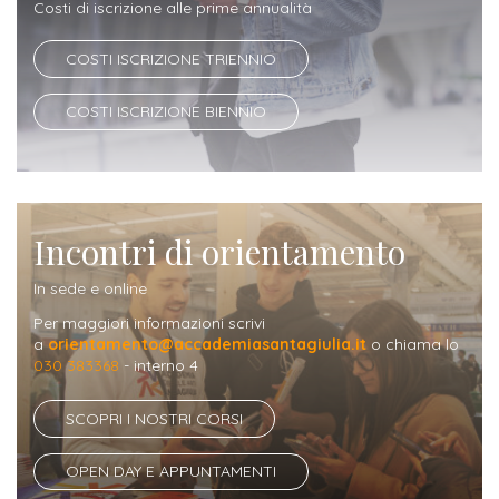
Iscriversi
Costi di iscrizione alle prime annualità
COSTI ISCRIZIONE TRIENNIO
Gli
step
COSTI ISCRIZIONE BIENNIO
per
diventare
un
nostro
Incontri di orientamento
studente
In sede e online
ORIENTAMENTO
Per maggiori informazioni scrivi
a
orientamento@accademiasantagiulia.it
o chiama lo
030 383368
- interno 4
Sbocchi
professionali
SCOPRI I NOSTRI CORSI
Richiedi
OPEN DAY E APPUNTAMENTI
Informazioni