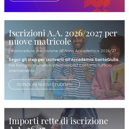
attivabili
sede
Iscriviti
studente
Dipartimento
Iscrizione
alla
Opportunità
TERZA
di
a
Newsletter
MISSIONE
di
Progettazione
Iscrizioni A.A. 2026/2027 per
corsi
lavoro
Progetti
OPPORTUNITÀ
e
nuove matricole
singoli
Terza
Arti
Aziende
FSL
La procedura di iscrizione all'Anno Accademico 2026/27
Missione
Laboratori
Applicate
convenzionate
e
Segui gli step per iscriverti all'Accademia SantaGiulia.
e
Hai bisogno di ulteriori informazioni? Contatta l'Ufficio
attività
CAPITALE
DOTTORATI
sede
orientamento.
ITALIANA
per
DI
DELLA
RICERCA
CULTURA
gli
ISCRIZIONI NUOVI STUDENTI
Servizio
2023
Arti
Istituti
di
BGBS2023
Visive
Superiori
stampa
e
RETE
INCONTRIAMOCI
Biblioteca
Importi rette di iscrizione
Umanesimo
DI
IN
COLLABORAZIONE
TUTTA
A.A. 26/27
Tecnologico