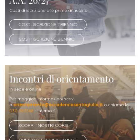
ITALIA
Alloggi
Istituzioni
Costi di iscrizione alle prime annualità
ALTRI
Fiere
LIVELLI
Modulistica
e
DI
Amministrazioni
COSTI ISCRIZIONE TRIENNIO
FORMAZIONE
saloni
Consulta
COSTI ISCRIZIONE BIENNIO
Collaborazioni
Master
dell'orientamento
Studentesca
Executive
Partners
SERVIZI
AL
ATTIVITÀ
LAVORO
DIDATTICA
Incontri di orientamento
Apprendistato
Materie
In sede e online
per
di
Per maggiori informazioni scrivi
gli
a
orientamento@accademiasantagiulia.it
o chiama lo
studio
030 383368
- interno 4
studenti
Progetti
SCOPRI I NOSTRI CORSI
Stage
studenti
attivabili