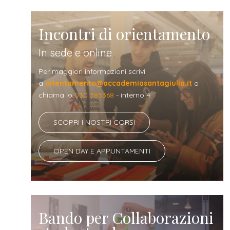
Incontri di orientamento
In sede e online
Per maggiori informazioni scrivi
a
orientamento@accademiasantagiulia.it
o
chiama lo
030 383368
- interno 4
SCOPRI I NOSTRI CORSI
OPEN DAY E APPUNTAMENTI
Bando per Collaborazioni