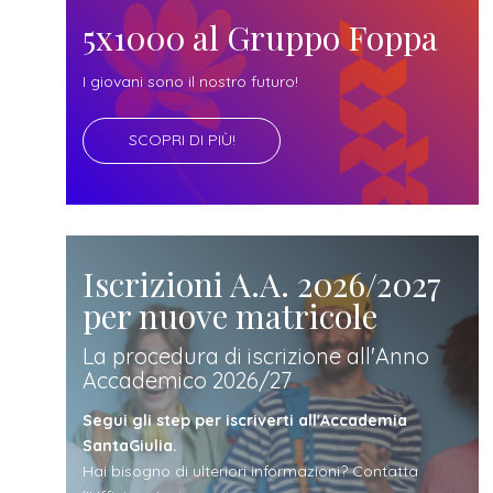
futuro
5x1000 al Gruppo Foppa
studente
I giovani sono il nostro futuro!
SCOPRI DI PIÙ!
genitore
di uno
studente
Iscrizioni A.A. 2026/2027
per nuove matricole
studente
La procedura di iscrizione all'Anno
Accademico 2026/27
iscritto
Segui gli step per iscriverti all'Accademia
SantaGiulia.
Hai bisogno di ulteriori informazioni? Contatta