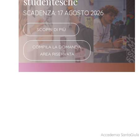
studentesche
SCADENZA: 17 AGOSTO 2026
SCOPRI DI PIÙ
COMPILA LA DOMANDA:
AREA RISERVATA
Accademia SantaGiulia