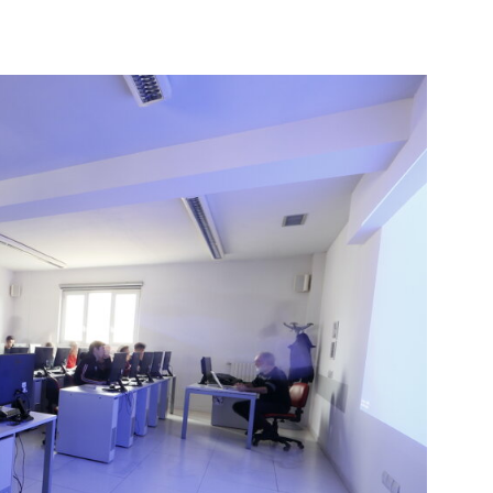
li studenti
oro