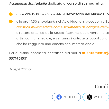
Accademia SantaGiulia
dedicata al
corso di scenografia:
dalle
ore 15.00
sarà allestito il
Refettorio del Museo Di
alle ore 17.30 si svolgerà nell'Aula Magna in Accademia Sa
artistica multimediale come strumento di indagine dell
direttore artistico dello Studio fuse*, nel quale verranno 
artistica multimediale, e verranno illustrate al pubblico la 
che ha raggiunto una dimensione internazionale.
Per qualsiasi necessità, contattaci via mail a
orientamento@a
3371451551
Ti aspettiamo!
Condi
FACEBOOK
TWITTER