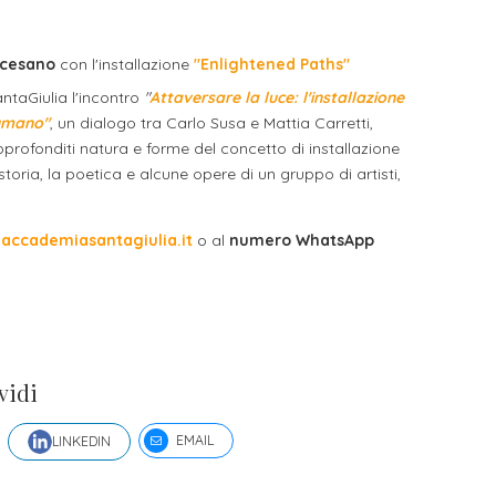
ocesano
con l'installazione
"Enlightened Paths"
ntaGiulia l'incontro
"
Attaversare la luce: l'installazione
'umano"
, un dialogo tra Carlo Susa e Mattia Carretti,
approfonditi natura e forme del concetto di installazione
storia, la poetica e alcune opere di un gruppo di artisti,
ccademiasantagiulia.it
o al
numero WhatsApp
vidi
EMAIL
LINKEDIN