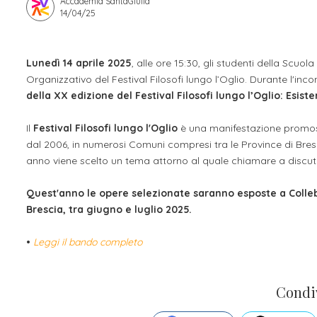
Accademia SantaGiulia
14/04/25
Apprendistato per g
Stage attivabili
Opportunità di lav
Lunedì 14 aprile 2025
, alle ore 15:30, gli studenti della Scuol
Organizzativo del Festival Filosofi lungo l’Oglio. Durante l'incont
della XX edizione del Festival Filosofi lungo l’Oglio: Esiste
Il
Festival Filosofi lungo l'Oglio
è una manifestazione promossa
dal 2006, in numerosi Comuni compresi tra le Province di Bres
anno viene scelto un tema attorno al quale chiamare a discut
Quest'anno le opere selezionate saranno esposte a Collebe
Brescia, tra giugno e luglio 2025.
•
Leggi il bando completo
Condi