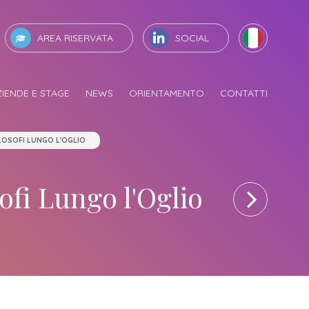
AREA RISERVATA
SOCIAL
ZIENDE E STAGE
NEWS
ORIENTAMENTO
CONTATTI
ccademia e le
Servizi
Opportunità
Iscriviti in Accademia
Segui i nostri eventi
Opportunità per gli
ziende
studenti
iulia
Costi iscrizione triennio
FSL e attività per gli Istituti Superiori ex PCTO
Come Iscriversi
News ed Eventi in Accademia e fuori
LOSOFI LUNGO L'OGLIO
occhi professionali
sede
Stage attivabili
Costi iscrizione biennio
Gli step per diventare un nostro studente
Incontriamoci in tutta Italia
dulistica
Opportunità di lavoro
ngoli
Come Iscriversi
Fiere e saloni dell'orientamento
ofi Lungo l'Oglio
gistra l'azienda
Aziende convenzionate
e
Gli step per diventare un nostro studente
via proposta di Stage
Orientamento
prendistato per le
Sbocchi professionali
iende
Richiedi Informazioni
gin aziende
Iscriviti alla Newsletter
sca