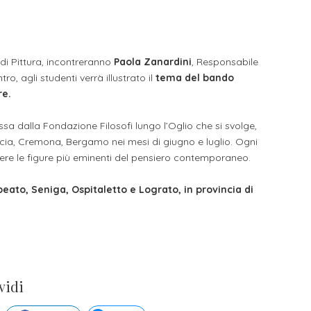
li studenti
oro
a di Pittura, incontreranno
Paola Zanardini
, Responsabile
ro, agli studenti verrà illustrato il
tema del bando
re.
 dalla Fondazione Filosofi lungo l’Oglio che si svolge,
cia, Cremona, Bergamo nei mesi di giugno e luglio. Ogni
ere le figure più eminenti del pensiero contemporaneo.
ato, Seniga, Ospitaletto e Lograto, in provincia di
vidi