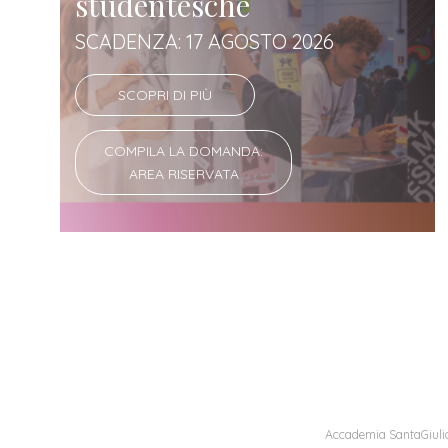
studentesche
SCADENZA: 17 AGOSTO 2026
SCOPRI DI PIÙ
COMPILA LA DOMANDA:
AREA RISERVATA
Accademia SantaGiulia