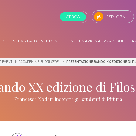
CERCA
ESPLORA
O01
SERVIZI ALLO STUDENTE
INTERNAZIONALIZZAZIONE
A
ne
manesimo Tecnologico
Opportunità
Opportunità
Scegli la giusta direzione
Studiare all’estero
Attività didattica
Sempre a tua disposizione
Rete di collaborazione
Servizi allo studio
A
A
 di Accademia SantaGiulia
 SantaGiulia
a Missione
IO01 Umanesimo tecnologico
Borse di studio attive
Progetti Terza Missione
Open Day e attività di orientamento
ERASMUS+
Materie di studio
Contatti dell'Accademia SantaG
Istituzioni
Inclusione
 EVENTI IN ACCADEMIA E FUORI SEDE
PRESENTAZIONE BANDO XX EDIZIONE DI FI
Sb
Finanziamento "per Merito"
ERASMUS+
Appuntamenti ONE-TO-ONE
Progetti studenti
Dove Siamo
Amministrazioni
Carriera Alias
liana della Cultura 2023
Mo
Concorsi attivi
Reclutamento
Iscrizione a corsi singoli
Iscrizione a corsi singoli
Richiedi Informazioni
Collaborazioni
Iscrizione a corsi si
ndo XX edizione di Filos
Re
Progetti Terza Missione
Gli step per diventare un nostro student
Iscriviti alla Newsletter
Partners
Laboratori e sede
dell'arte
In
Iscriviti alla Newsletter
Servizio di stampa
cate
Opportunità internazionali
Francesca Nodari incontra gli studenti di Pittura
Ap
Biblioteca
ERASMUS+
Az
Alloggi
Lo
Modulistica
Consulta Studente
Servizi al lavoro