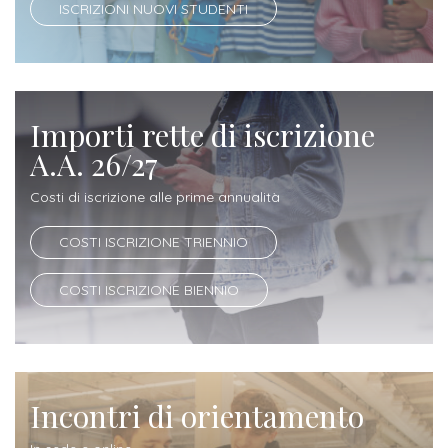
ISCRIZIONI NUOVI STUDENTI
Iscrizione
Opportunità
a
di
corsi
lavoro
singoli
Importi rette di iscrizione
A.A. 26/27
SERVIZI
Costi di iscrizione alle prime annualità
Costi
iscrizione
COSTI ISCRIZIONE TRIENNIO
triennio
COSTI ISCRIZIONE BIENNIO
Costi
iscrizione
biennio
Incontri di orientamento
Come