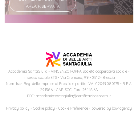
AREA RISERVATA
Iscriviti
alla
Newsletter
Accademia SantaGiulia - VINCENZO FOPPA Società cooperativa sociale -
Impresa sociale ETS - Via Cremona, 99 - 25124 Brescia
Num. Iscr. Reg. delle Imprese di Brescia e partita IVA: 02049080175 - R.E.A.
291386 - CAP. SOC. Euro 25.148,68
PEC: accademiasantagiulia@certificazioneposta.it
Privacy policy
-
Cookie policy
-
Cookie Preference
- powered by
bow agency