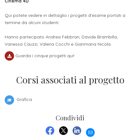
attivabili
Cinema 4D
.
sede
Iscriviti
studente
Dipartimento
Iscrizione
alla
Qui potete vedere in dettaglio i progetti d'esame portati a
Opportunità
TERZA
di
termine da alcuni studenti.
a
Newsletter
MISSIONE
di
Progettazione
corsi
lavoro
Hanno partecipato Andrea Febbrari, Davide Brambilla,
Progetti
OPPORTUNITÀ
e
singoli
Vanessa Cauzzi, Valeria Cocchi e Gianmaria Nicolis.
Terza
Arti
Aziende
FSL
Guarda i cinque progetti qui!
Missione
Laboratori
Applicate
convenzionate
e
e
attività
CAPITALE
DOTTORATI
Corsi associati al progetto
sede
ITALIANA
per
DI
DELLA
RICERCA
CULTURA
gli
Servizio
2023
Grafica
Arti
Istituti
di
BGBS2023
Visive
Superiori
stampa
Condividi
e
RETE
INCONTRIAMOCI
Biblioteca
Umanesimo
DI
IN
EMAIL
COLLABORAZIONE
TUTTA
Tecnologico
FACEBOOK
TWITTER
LINKEDIN