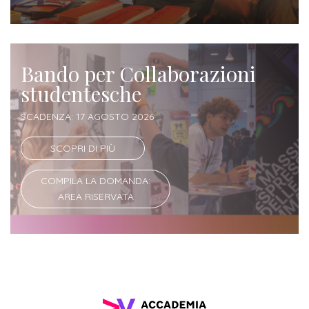
Iscrizione
Opportunità
a
di
corsi
Bando per Collaborazioni
lavoro
singoli
studentesche
SERVIZI
SCADENZA: 17 AGOSTO 2026
Costi
SCOPRI DI PIÙ
iscrizione
COMPILA LA DOMANDA:
triennio
AREA RISERVATA
Costi
iscrizione
biennio
Come