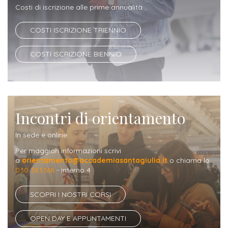
ITALIA
Alloggi
Costi di iscrizione alle prime annualità
Istituzioni
ALTRI
Fiere
LIVELLI
COSTI ISCRIZIONE TRIENNIO
Modulistica
e
DI
Amministrazioni
FORMAZIONE
saloni
COSTI ISCRIZIONE BIENNIO
Consulta
Collaborazioni
Master
dell'orientamento
Studentesca
Executive
Partners
SERVIZI
AL
ATTIVITÀ
Incontri di orientamento
LAVORO
DIDATTICA
In sede e online
Apprendistato
Materie
Per maggiori informazioni scrivi
per
di
a
orientamento@accademiasantagiulia.it
o chiama lo
gli
030 383368
- interno 4
studio
studenti
SCOPRI I NOSTRI CORSI
Progetti
Stage
studenti
OPEN DAY E APPUNTAMENTI
attivabili