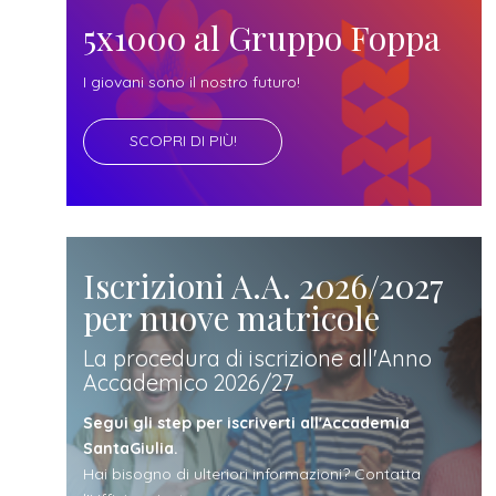
futuro
5x1000 al Gruppo Foppa
studente
I giovani sono il nostro futuro!
SCOPRI DI PIÙ!
genitore
di uno
studente
Iscrizioni A.A. 2026/2027
per nuove matricole
studente
La procedura di iscrizione all'Anno
Accademico 2026/27
iscritto
Segui gli step per iscriverti all'Accademia
SantaGiulia.
Hai bisogno di ulteriori informazioni? Contatta