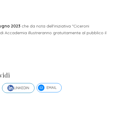
li studenti
oro
iugno 2023
che da nota dell'iniziativa "Ciceroni
 di Accademia illustreranno gratuitamente al pubblico il
vidi
EMAIL
LINKEDIN