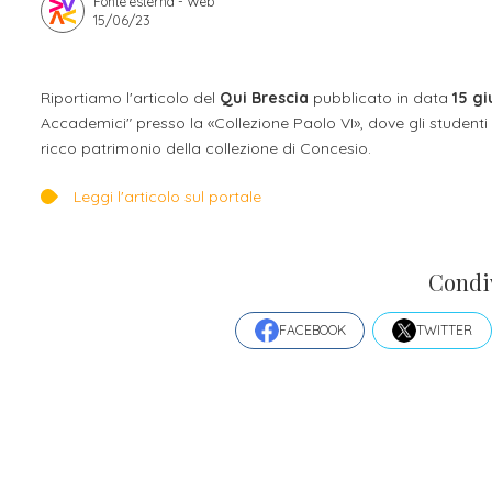
Fonte esterna - Web
15/06/23
Apprendistato per g
Stage attivabili
Opportunità di lav
Riportiamo l'articolo del
Qui Brescia
pubblicato in data
15 g
Accademici" presso la «Collezione Paolo VI», dove gli studenti
ricco patrimonio della collezione di Concesio.
Leggi l'articolo sul portale
Condi
FACEBOOK
TWITTER