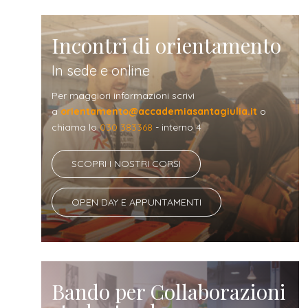
Incontri di orientamento
In sede e online
Per maggiori informazioni scrivi
a
orientamento@accademiasantagiulia.it
o
chiama lo
030 383368
- interno 4
SCOPRI I NOSTRI CORSI
OPEN DAY E APPUNTAMENTI
Bando per Collaborazioni