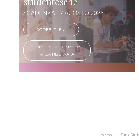
studentesche
SCADENZA: 17 AGOSTO 2026
SCOPRI DI PIÙ
COMPILA LA DOMANDA:
AREA RISERVATA
Accademia SantaGiulia