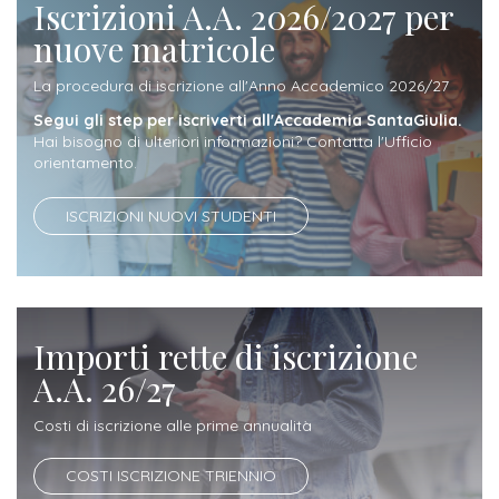
ITALIA
Iscrizioni A.A. 2026/2027 per
Alloggi
Istituzioni
nuove matricole
ALTRI
Fiere
LIVELLI
Modulistica
e
DI
Amministrazioni
La procedura di iscrizione all'Anno Accademico 2026/27
FORMAZIONE
saloni
Segui gli step per iscriverti all'Accademia SantaGiulia.
Consulta
Collaborazioni
Hai bisogno di ulteriori informazioni? Contatta l'Ufficio
Master
dell'orientamento
Studentesca
orientamento.
Executive
Partners
SERVIZI
ISCRIZIONI NUOVI STUDENTI
AL
ATTIVITÀ
LAVORO
DIDATTICA
Apprendistato
Materie
per
di
Importi rette di iscrizione
gli
studio
A.A. 26/27
studenti
Costi di iscrizione alle prime annualità
Progetti
Stage
studenti
COSTI ISCRIZIONE TRIENNIO
attivabili