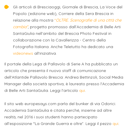
studente
Didattico
ERASMUS+
Concorsi
TO-
Servizi
di
Iscriviti
Accademia
Gli articoli di Bresciaoggi, Giornale di Brescia, La Voce del
genitore
ONE
allo
Popolo (edizione web), Corriere della Sera Brescia in
Stage
alla
SantaGiulia
Autorizzazioni
Reclutamento
Progetti
relazione alla mostra
"
OLTRE. Scenografie di una città che
studente
di
Newsletter
Ministeriali
Terza
Iscrizione
cambia"
, progetto promosso dall’Accademia di Belle Arti
Apprendistato
DIPARTIMENTI
SantaGiulia nell’ambito del Brescia Photo Festival in
uno
Missione
a
Internazionalizzazione
per
ISCRIVITI
Nucleo
collaborazione con la Cavallerizza - Centro della
Dipartimento
IN
corsi
Fotografia Italiana. Anche Teletutto ha dedicato una
studente
le
di
ACCADEMIA
OPPORTUNITÀ
Aziende
di
singoli
videonews
all'iniziativa.
INTERNAZIONALI
Aziende
Valutazione
studente
e stage
Arti
Come
Il portale della Lega di Pallavolo di Serie A ha pubblicato un
ERASMUS+
Gli
Visive
Iscriversi
Login
articolo che presenta il nuovo staff di comunicazione
iscritto
ECTS
News
step
dell'Atlantide Pallavolo Brescia:
Andrea Bettinzoli, Social Media
aziende
SERVIZI
Dipartimento
docente
Gli
Manager della società sportiva, è laureato presso l'Accademia
per
Manualistica
ALLO
Orientamento
di Belle Arti SantaGiulia. Leggi l'articolo
qui
.
STUDIO
di
step
diventare
OPPORTUNITÀ
referente
PER
Comunicazione
Organigramma
per
un
Inclusione
Contatti
GLI
Il sito web europesays.com parla del bunker di via Odorici.
d'azienda
STUDENTI
e
diventare
nostro
Accademia SantaGiulia è citata perché, insieme ad altre
Laboratori
realtà, nel 2016 i suoi studenti hanno partecipato
Didattica
Carriera
un
studente
Stage
all’esposizione “La Grande Guerra e oltre”. Leggi il pezzo
qui
.
e
dell'arte
Alias
nostro