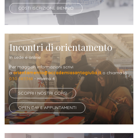
Iscrizione
COSTI ISCRIZIONE BIENNIO
Opportunità
a
di
corsi
lavoro
singoli
Incontri di orientamento
SERVIZI
In sede e online
Costi
Per maggiori informazioni scrivi
iscrizione
a
orientamento@accademiasantagiulia.it
o chiama lo
030 383368
- interno 4
triennio
SCOPRI I NOSTRI CORSI
Costi
iscrizione
OPEN DAY E APPUNTAMENTI
biennio
Come