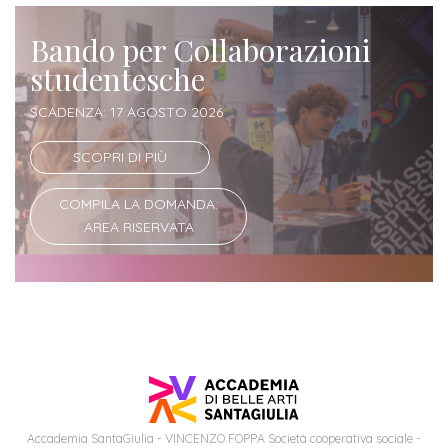
Iscrizione
Bando per Collaborazioni
Opportunità
a
studentesche
di
corsi
lavoro
singoli
SCADENZA: 17 AGOSTO 2026
SCOPRI DI PIÙ
SERVIZI
Costi
COMPILA LA DOMANDA:
AREA RISERVATA
iscrizione
triennio
Costi
iscrizione
biennio
Come
Accademia SantaGiulia - VINCENZO FOPPA Società cooperativa sociale -