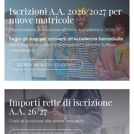
attivabili
sede
Iscriviti
studente
Iscrizioni A.A. 2026/2027 per
Dipartimento
Iscrizione
alla
Opportunità
nuove matricole
TERZA
di
a
Newsletter
MISSIONE
di
La procedura di iscrizione all'Anno Accademico 2026/27
Progettazione
corsi
lavoro
Progetti
OPPORTUNITÀ
Segui gli step per iscriverti all'Accademia SantaGiulia.
e
singoli
Hai bisogno di ulteriori informazioni? Contatta l'Ufficio
Terza
Arti
Aziende
orientamento.
FSL
Missione
Laboratori
Applicate
convenzionate
e
e
ISCRIZIONI NUOVI STUDENTI
attività
CAPITALE
DOTTORATI
sede
ITALIANA
per
DI
DELLA
RICERCA
CULTURA
gli
Servizio
2023
Arti
Istituti
di
Importi rette di iscrizione
BGBS2023
Visive
Superiori
stampa
A.A. 26/27
e
RETE
INCONTRIAMOCI
Costi di iscrizione alle prime annualità
Biblioteca
Umanesimo
DI
IN
COLLABORAZIONE
TUTTA
Tecnologico